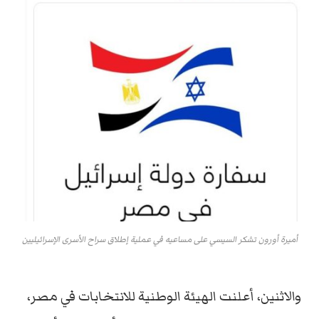
أميرة أورون تشكر السيسي على مساعيه في عملية إطلاق سراح الأسرى الإسرائيليين
والاثنين، أعلنت الهيئة الوطنية للانتخابات في مصر،