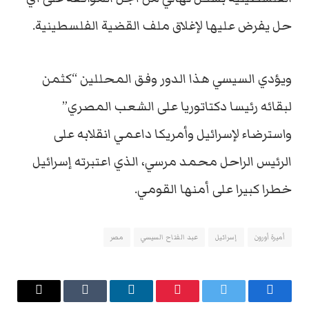
حل يفرض عليها لإغلاق ملف القضية الفلسطينية.
ويؤدي السيسي هذا الدور وفق المحللين “كثمن
لبقائه رئيسا دكتاتوريا على الشعب المصري”
واسترضاء لإسرائيل وأمريكا داعمي انقلابه على
الرئيس الراحل محمد مرسي، الذي اعتبرته إسرائيل
خطرا كبيرا على أمنها القومي.
أميرة أورون
إسرائيل
عبد الفتاح السيسي
مصر
فيسبوك
تويتر
بينتيريست
لينكدإن
Tumblr
البريد