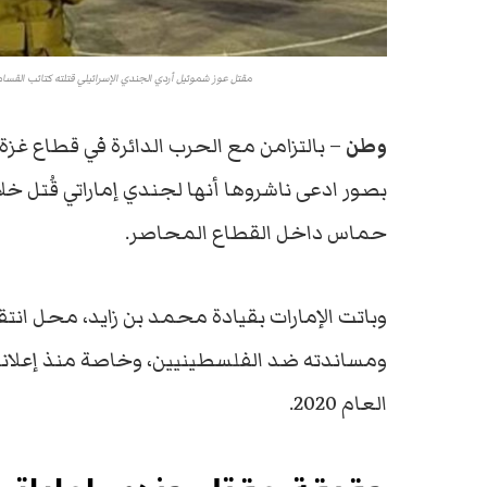
مقتل عوز شموئيل أردي الجندي الإسرائيلي قتلته كتائب القس
وطن
– بالتزامن مع الحرب الدائرة في قطاع غزة
بصور ادعى ناشروها أنها لجندي إماراتي قُتل خ
حماس داخل القطاع المحاصر.
وباتت الإمارات بقيادة محمد بن زايد، محل انت
ومساندته ضد الفلسطينيين، وخاصة منذ إعلانه
العام 2020.