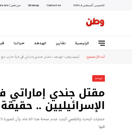
الخميس, أغسطس 6, 2026
Contact us
Sitemap
من نحن / Who we are
الرئيسية
تقارير
الهدهد
حياتنا
فيد
أنت الآن تتصفح:
أرشيف وطن
»
الهدهد
»
مقتل جندي إماراتي في غزة حارب مع ا
الهدهد
مقتل جندي إماراتي ف
الإسرائيليين .. حقيقة
عمليات البحث والتقصي أثبتت عدم صحة هذا الادعاء، وأن الصورة 
فيها