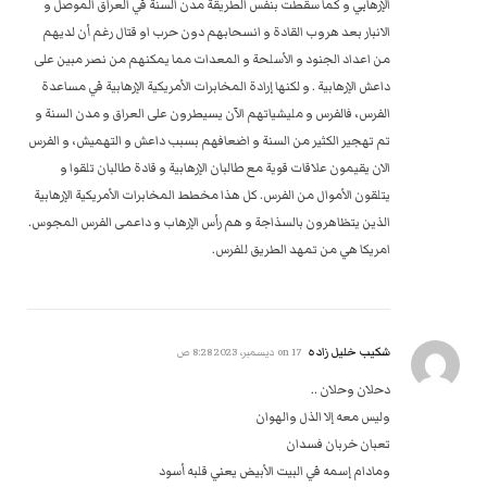
الإرهابي و كما سقطت بنفس الطريقة مدن السنة في العراق الموصل و
الانبار بعد هروب القادة و انسحابهم دون حرب او قتال رغم أن لديهم
من اعداد الجنود و الأسلحة و المعدات مما يمكنهم من نصر مبين على
داعش الإرهابية . و لكنها إرادة المخابرات الأمريكية الإرهابية في مساعدة
الفرس، فالفرس و مليشياتهم الآن يسيطرون على العراق و مدن السنة و
تم تهجير الكثير من السنة و اضعافهم بسبب داعش و التهميش، و الفرس
الان يقيمون علاقات قوية مع طالبان الإرهابية و قادة طالبان تلقوا و
يتلقون الأموال من الفرس. كل هذا مخطط المخابرات الأمريكية الإرهابية
الذين يتظاهرون بالسذاجة و هم رأس الإرهاب و داعمى الفرس المجوس.
امريكا هي من تمهد الطريق للفرس.
شكيب خليل زاده
on
17 ديسمبر، 2023 8:28 ص
دحلان وحلان ..
وليس معه إلا الذل والهوان
تعبان خربان فسدان
ومادام إسمه في البيت الأبيض يعني قلبه أسود