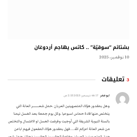
بشتائم “سوقيّة” .. كاتس يهاجم أردوغان
10 نوفمبر، 2025
تعليقات
3
ابوعمر
on
17 ديسمبر، 2023 2:15 ص
وهل بمقدور هؤلاء المتصهينين العربان .حمل شعــــــــــر العانة التي
يتخلص منها قادة حماس اسبوعيا .وكل يوم جمعة بعد الغسل تيمنا
بالسنة النبوية الشريفة التي أوجبت وفرضت الغسل او الاغتسال والتخلص
من شعر العانة اعزكم الله…..فهل بمقدور هؤلاء المفعول فيهم اباعن
جدا..المتصهينين العربان وخاصة الحقير بن الحقيرين دحلان حمل شعر