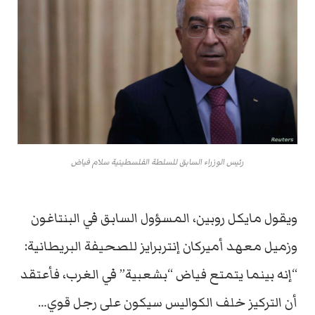
رئيس الوزراء السابق للسلطة الفلسطينية سلام فياض
ويقول مايكل روبين، المسؤول السابق في البنتاغون
وزميل معهد أميركان إنتربرايز للصحيفة البريطانية:
“إنه بينما يتمتع فياض “بشعبية” في الغرب، فأعتقد
أن التركيز خلف الكواليس سيكون على رجل قوي…