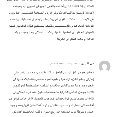
العانة لهؤلاء القادة الذين أخضعوا اقوى الجيوش الصهيونية ومرغت
(كبرياء)قادتهم بمافيها امريكا وكل اوروبا الصهاينة الصليبيين القذارى…
في الاوحال…….اذا كانت اقوى الجيوش عالميا وشرق اوسطيا تئن تحت
ضربات المجاهدين الفلسطينيين..فكيف يستطيع هؤلاء المفعول فيهم
العربان الاحقر من العاهرات اعزكم الله…….دحلان ومن يموله ويقف
امامه او تحته كلكم الى المزبلة
ذي القرنين
on
17 ديسمبر، 2023 3:08 ص
دحلان هو من قتل الرئيس الراحل عرفات بالسم و هو عميل اسرائيلي
إماراتي و هو فاشل، ترك غزه و هرب لتقوم حماس بالاستيلاء عليها في
خطوه مدروسة تأديبا لياسر عرفات و السلطه الفلسطينية لموقفهم
الثابت بجعل القدس الشرقية عاصمة لفلسطين. لقد هرب دحلان إلى
الإمارات بعدما سلم غزة لحماس كما هرب العميل الآخر حامد كرازي من
أفغانستان للامارات و سلمها لطالبان و ترك أفغانستان تنهار رغم وجود
جيش و شرطة يزيد عددهم عن ربع مليون و لكنه المخطط الأمريكي