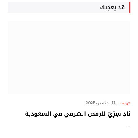
قد يعجبك
11 نوفمبر، 2025
الهدهد
نادٍ سِرِّيّ للرقص الشرقي في السعودية
…