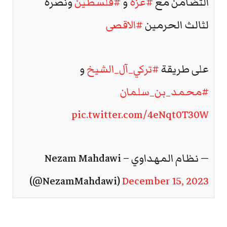
التضامن مع
#غزة
و
#فلسطين
ونصرة
لثالث الحرمين
#الاقصى
على طريقة
#تركي_آل_الشيخ
و
#محمد_بن_سلمان
pic.twitter.com/4eNqt0T30W
— نظام المهداوي – Nezam Mahdawi
(@NezamMahdawi)
December 15, 2023