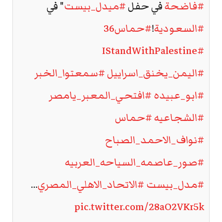
#فاضحة
في حفل
#ميدل_بيست
" في
#السعودية
!
#حماس36
#IStandWithPalestine
#اليمن_يخنق_اسراييل
#سمعتوا_الخبر
#ابو_عبيده
#افتحي_المعبر_يامصر
#الشجاعيه
#حماس
#نواف_الاحمد_الصباح
#صور_عاصمه_السياحه_العربيه
#مدل_بيست
#الاتحاد_الاهلي_المصري
…
pic.twitter.com/28aO2VKr5k