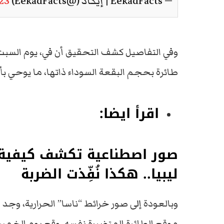
— EekadFacts | إيكاد (@EekadFacts)
23
طائرة بحجم البقعة السوداء ذاتها، ما يوحي بأ
اقرأ ايضا:
صور اصطناعية تكشف كيفية
ليبيا.. هكذا نُفِّذت الضربة
وبالعودة إلى صور خرائط “ناسا” الحرارية، وجد
موقع الطائرة المتضررة نفسه، وقع يوم الخميس 7 ديسمب