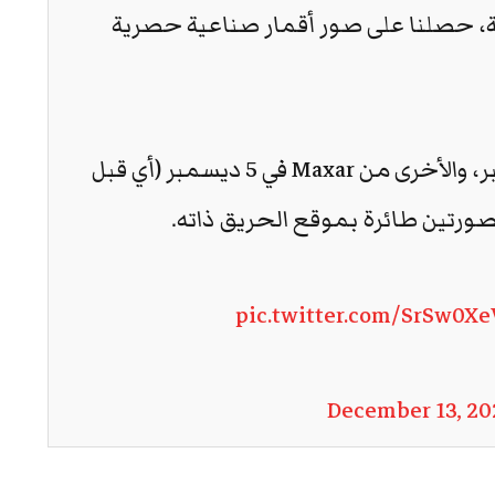
ة، حصلنا على صور أقمار صناعية حصرية
🔻 إحداها من شركة Airbus في 20 نوفمبر، والأخرى من Maxar في 5 ديسمبر (أي قبل
ورتين طائرة بموقع الحريق ذاته.
pic.twitter.com/SrSw0X
December 13, 20