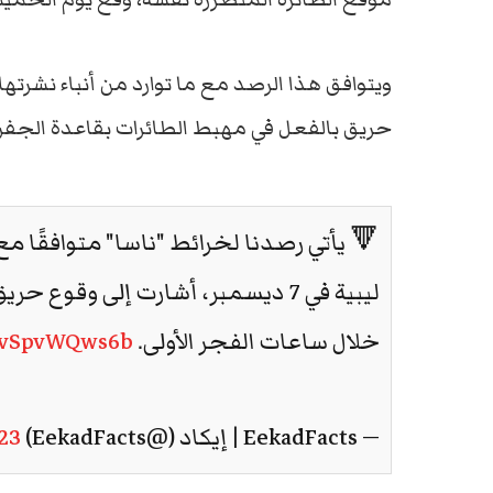
حريق بالفعل في مهبط الطائرات بقاعدة الجفرة
🔻 يأتي رصدنا لخرائط "ناسا" متوافقًا م
ليبية في 7 ديسمبر، أشارت إلى وقو
خلال ساعات الفجر الأولى.
m/vSpvWQws6b
— EekadFacts | إيكاد (@EekadFacts)
23