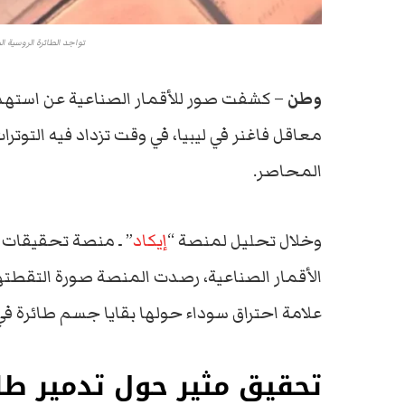
تواجد الطائرة الروسية ا
وطن
– كشفت صور للأقمار الصناعية عن استهداف
معاقل فاغنر في ليبيا، في وقت تزداد فيه التوت
المحاصر.
وخلال تحليل لمنصة “
إيكاد
” ـ منصة تحقيقات ا
علامة احتراق سوداء حولها بقايا جسم طائرة في
تحقيق مثير حول تدمير طا