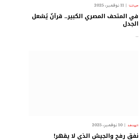
11 نوفمبر، 2025
حياتنا
في المتحف المصري الكبير.. قرآنٌ يُشعل
الجدل
…
10 نوفمبر، 2025
الهدهد
نفق رفح والجيش الذي لا يقهر!