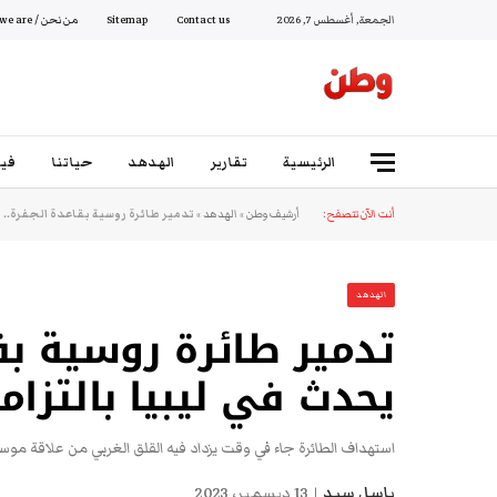
الجمعة, أغسطس 7, 2026
Contact us
Sitemap
من نحن / Who we are
الرئيسية
تقارير
الهدهد
حياتنا
فيد
أنت الآن تتصفح:
أرشيف وطن
»
الهدهد
»
تدمير طائرة روسية بقاعدة الجفرة.. 
الهدهد
تدمير طائرة روسية بقا
يحدث في ليبيا بالتزا
استهداف الطائرة جاء في وقت يزداد فيه القلق الغربي من علاقة موسك
باسل سيد
13 ديسمبر، 2023