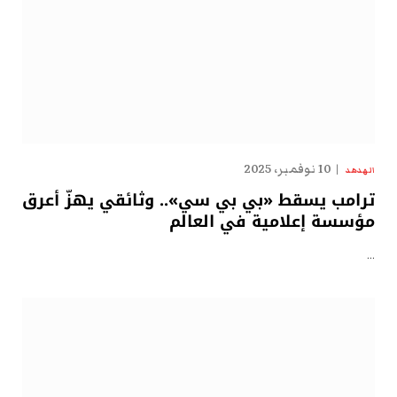
10 نوفمبر، 2025
الهدهد
ترامب يسقط «بي بي سي».. وثائقي يهزّ أعرق
مؤسسة إعلامية في العالم
…