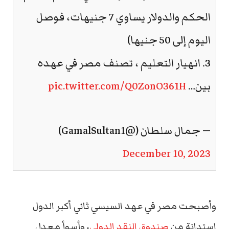
الحكم والدولار يساوي 7 جنيهات، فوصل
اليوم إلى 50 جنيها)
3. انهيار التعليم ، تصنف مصر في عهده
بين…
pic.twitter.com/Q0ZonO361H
— جمال سلطان (@GamalSultan1)
December 10, 2023
وأصبحت مصر في عهد السيسي ثاني أكبر الدول
استدانة من
صندوق النقد الدولي
، وأسوأ معدل