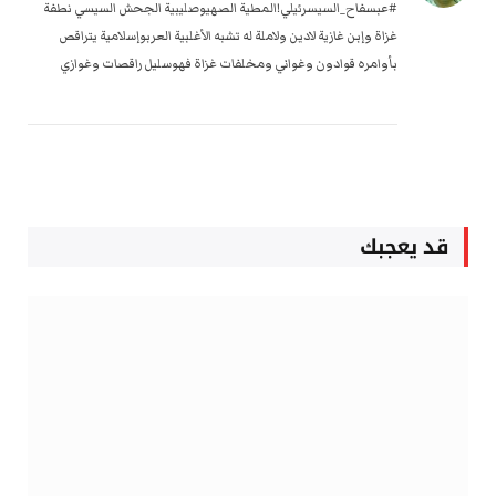
#عبسفاح_السيسرئيلي!المطية الصهيوصليبية الجحش السيسي نطفة
غزاة وإبن غازية لادين ولاملة له تشبه الأغلبية العربوإسلامية يتراقص
بأوامره قوادون وغواني ومخلفات غزاة فهوسليل راقصات وغوازي
قد يعجبك