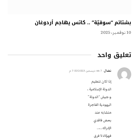
بشتائم “سوقيّة” .. كاتس يهاجم أردوغان
10 نوفمبر، 2025
تعليق واحد
نضال
on
7 ديسمبر، 2023 7:53 م
إذا كان تنظيم
الدولة الإسلامية ،
و جيش “الدولة”
اليهودية الفاجرة ‏
متشابه عند
بعض فاقدي
الإدراك…،..
فهؤلاء لا فرق