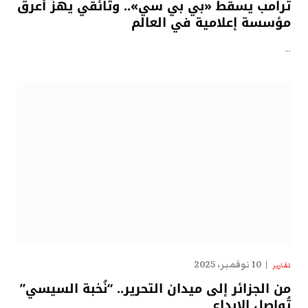
ترامب يسقط «بي بي سي».. وثائقي يهزّ أعرق
مؤسسة إعلامية في العالم
…
10 نوفمبر، 2025
تقارير
من الجزائر إلى ميدان التحرير.. “نُخبة السيسي”
تُواصل الإبداع