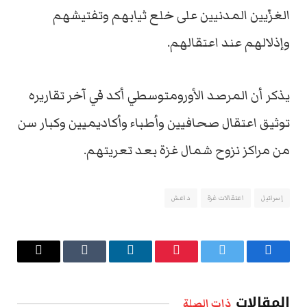
الغزّيين المدنيين على خلع ثيابهم وتفتيشهم
وإذلالهم عند اعتقالهم.
يذكر أن المرصد الأورومتوسطي أكد في آخر تقاريره
توثيق اعتقال صحافيين وأطباء وأكاديميين وكبار سن
من مراكز نزوح شمال غزة بعد تعريتهم.
إسرائيل
اعتقالات غزة
داعش
فيسبوك
تويتر
بينتيريست
لينكدإن
Tumblr
البريد
الإلكتروني
المقالات
ذات الصلة