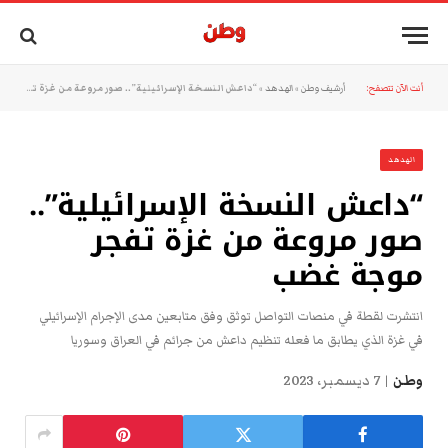
أنت الآن تتصفح:
أرشيف وطن
»
الهدهد
»
“داعش النسخة الإسرائيلية”.. صور مروعة من غزة تفجر موجة غضب
الهدهد
“داعش النسخة الإسرائيلية”..
صور مروعة من غزة تفجر
موجة غضب
انتشرت لقطة في منصات التواصل توثق وفق متابعين مدى الإجرام الإسرائيلي
في غزة الذي يطابق ما فعله تنظيم داعش من جرائم في العراق وسوريا
وطن
7 ديسمبر، 2023