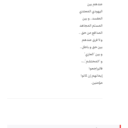
عندهم بين
اليهودي المعتدي
المفسد.. و بين
المسلم المجاهد
المدافع عن حق‎ ‎‏..
و لا فرق عندهم
بين حق و باطل..
و بين ‘العاري’
و ‘المحتشم’…،
فاليراجعوا
إيمانهم إن كانوا
مؤمنين.