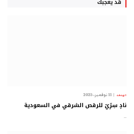
قد يعجبك
11 نوفمبر، 2025
الهدهد
نادٍ سِرِّيّ للرقص الشرقي في السعودية
…