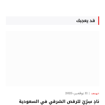
قد يعجبك
11 نوفمبر، 2025
الهدهد
نادٍ سِرِّيّ للرقص الشرقي في السعودية