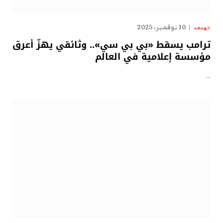
10 نوفمبر، 2025
الهدهد
ترامب يسقط «بي بي سي».. وثائقي يهزّ أعرق
مؤسسة إعلامية في العالم
…