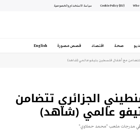
Cookie Policy (EU)
سياسة الاستخدام والخصوصية
يو
صحة
اقتصاد
قصص مصورة
English
 تتضامن مع أطفال فلسطين بتيفو عالمي (شاهد)
نطيني الجزائري تتضامن
يفو عالمي (شاهد)
ني في مدرجات ملعب "محمد حملاوي"