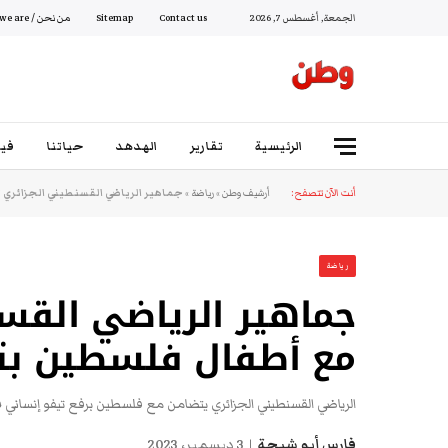
الجمعة, أغسطس 7, 2026
Contact us
Sitemap
من نحن / Who we are
الرئيسية
تقارير
الهدهد
حياتنا
فيد
أنت الآن تتصفح:
أرشيف وطن
»
رياضة
»
جماهير الرياضي القسنطيني الجزائري
رياضة
جماهير الرياضي القس
مع أطفال فلسطين بت
الرياضي القسنطيني الجزائري يتضامن مع فلسطين برفع تيفو إنسا
فارس أبو شيحة
3 ديسمبر، 2023