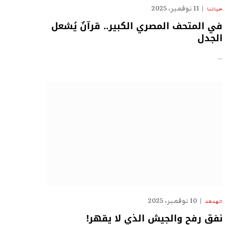
11 نوفمبر، 2025
حياتنا
في المتحف المصري الكبير.. قرآنٌ يُشعل
الجدل
…
10 نوفمبر، 2025
الهدهد
نفق رفح والجيش الذي لا يقهر!