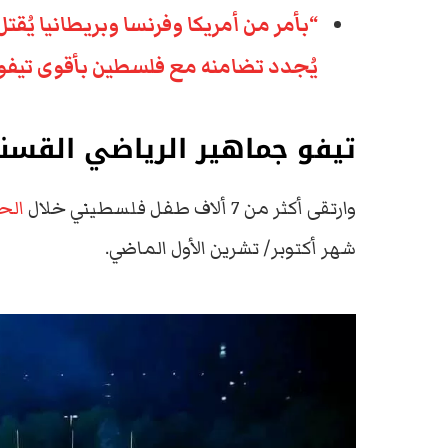
“بأمر من أمريكا وفرنسا وبريطانيا يُقت
يُجدد تضامنه مع فلسطين بأقوى تيفو
تيفو جماهير الرياضي القسن
وارتقى أكثر من 7 ألاف طفل فلسطيني خلال
الحر
شهر أكتوبر/ تشرين الأول الماضي.