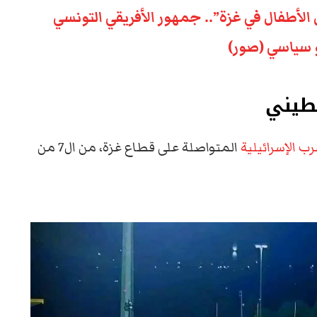
ل الأطفال في غزة”.. جمهور الأفريقي التونسي
 سياسي (صور)
طيني
ب الإسرائيلية
المتواصلة على قطاع غزة، من ال7 من