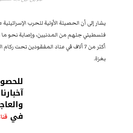
أكثر من 7 ألاف في عتاد المفقودين تحت ركام الأنقاض، وفق ما ذكره
بغزة.
للحصو
آخبارنا
والعاج
في
قنات