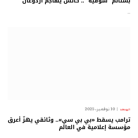
بشتائم “سوقيّة” .. كاتس يهاجم أردوغان
…
10 نوفمبر، 2025
الهدهد
ترامب يسقط «بي بي سي».. وثائقي يهزّ أعرق
مؤسسة إعلامية في العالم