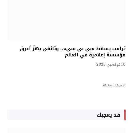
ترامب يسقط «بي بي سي».. وثائقي يهزّ أعرق
مؤسسة إعلامية في العالم
10 نوفمبر، 2025
التعليقات مغلقة.
قد يعجبك