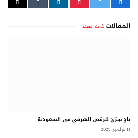
فيسبوك
تويتر
بينتيريست
لينكدإن
Tumblr
البريد
الإلكتروني
المقالات
ذات الصلة
نادٍ سِرِّيّ للرقص الشرقي في السعودية
11 نوفمبر، 2025