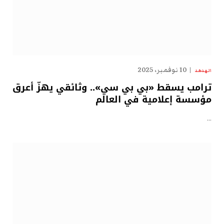
10 نوفمبر، 2025
الهدهد
ترامب يسقط «بي بي سي».. وثائقي يهزّ أعرق
مؤسسة إعلامية في العالم
…