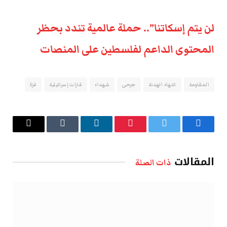
لن يتم إسكاتنا”.. حملة عالمية تندد بحظر
المحتوى الداعم لفلسطين على المنصات
المقاومة
انتهاء الهدنة
جرحى
شهداء
غارات إسرائيلية
غزة
فيسبوك
تويتر
بينتيريست
لينكدإن
Tumblr
البريد
الإلكتروني
المقالات
ذات الصلة