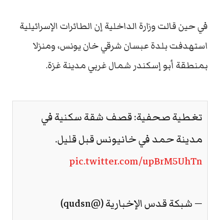
في حين قالت وزارة الداخلية إن الطائرات الإسرائيلية
استهدفت بلدة عبسان شرقي خان يونس، ومنزلا
بمنطقة أبو إسكندر شمال غربي مدينة غزة.
تغطية صحفية: قصف شقة سكنية في
مدينة حمد في خانيونس قبل قليل.
pic.twitter.com/upBrM5UhTn
— شبكة قدس الإخبارية (@qudsn)