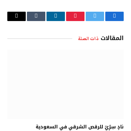
فيسبوك
تويتر
بينتيريست
لينكدإن
Tumblr
البريد
الإلكتروني
المقالات
ذات الصلة
نادٍ سِرِّيّ للرقص الشرقي في السعودية