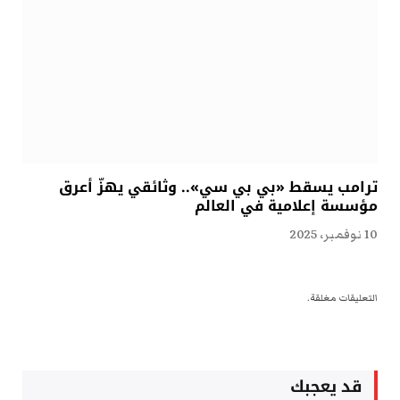
ترامب يسقط «بي بي سي».. وثائقي يهزّ أعرق
مؤسسة إعلامية في العالم
10 نوفمبر، 2025
التعليقات مغلقة.
قد يعجبك