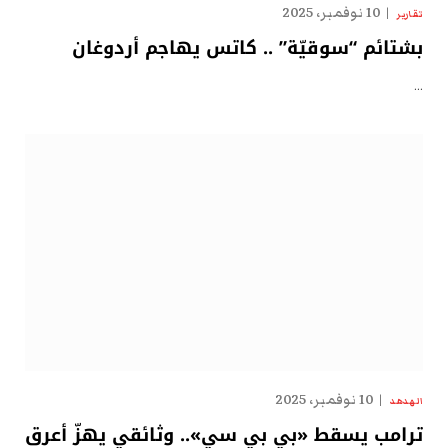
10 نوفمبر، 2025
تقارير
بشتائم “سوقيّة” .. كاتس يهاجم أردوغان
…
10 نوفمبر، 2025
الهدهد
ترامب يسقط «بي بي سي».. وثائقي يهزّ أعرق