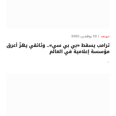
10 نوفمبر، 2025
الهدهد
ترامب يسقط «بي بي سي».. وثائقي يهزّ أعرق
مؤسسة إعلامية في العالم
…