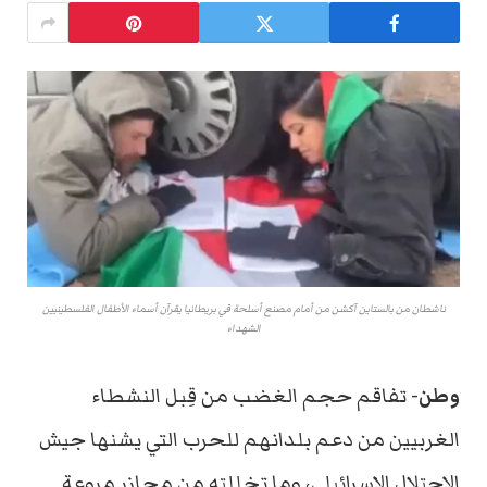
ناشطان من بالستاين آكشن من أمام مصنع أسلحة في بريطانيا يقرآن أسماء الأطفال الفلسطينيين
الشهداء
وطن-
تفاقم حجم الغضب من قِبل النشطاء
الغربيين من دعم بلدانهم للحرب التي يشنها جيش
الاحتلال الإسرائيلي، وما تخللته من مجازر مروعة