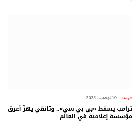
10 نوفمبر، 2025
الهدهد
ترامب يسقط «بي بي سي».. وثائقي يهزّ أعرق
مؤسسة إعلامية في العالم
…