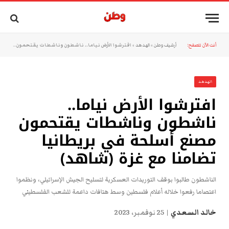
أنت الآن تتصفح:
أرشيف وطن
»
الهدهد
»
افترشوا الأرض نياما.. ناشطون وناشطات يقتحمون مصنع أسلحة في بريطانيا تضامنا مع غزة (شاهد)
الهدهد
افترشوا الأرض نياما..
ناشطون وناشطات يقتحمون
مصنع أسلحة في بريطانيا
تضامنا مع غزة (شاهد)
الناشطون طالبوا بوقف التوريدات العسكرية لتسليح الجيش الإسرائيلي، ونظموا
اعتصاما رفعوا خلاله أعلام فلسطين وسط هتافات داعمة للشعب الفلسطيني
خالد السعدي
25 نوفمبر، 2023