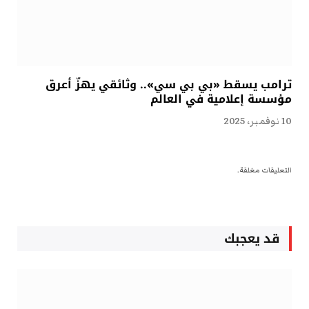
ترامب يسقط «بي بي سي».. وثائقي يهزّ أعرق
مؤسسة إعلامية في العالم
10 نوفمبر، 2025
التعليقات مغلقة.
قد يعجبك