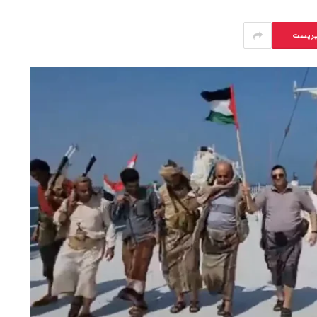
يريست