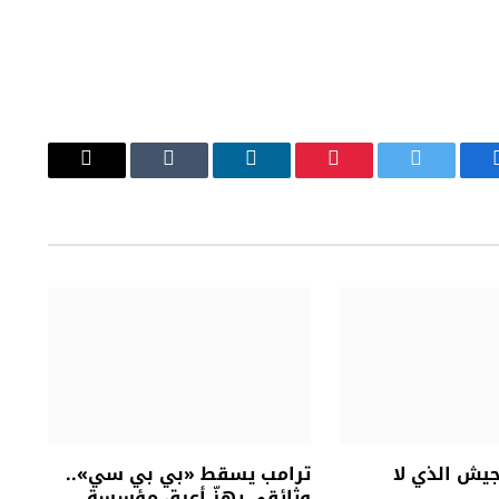
يسبوك
تويتر
بينتيريست
لينكدإن
Tumblr
البريد
الإلكتروني
جيش الذي لا
ترامب يسقط «بي بي سي»..
وثائقي يهزّ أعرق مؤسسة