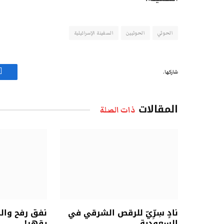
الحوثي
الحوثيين
السفينة الإسرائيلية
شاركها.
ف
المقالات
ذات الصلة
نادٍ سِرِّيّ للرقص الشرقي في
نفق رفح وال
السعودية
يقهر!