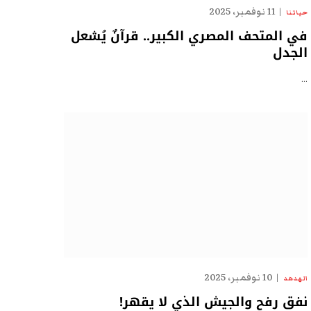
11 نوفمبر، 2025
حياتنا
في المتحف المصري الكبير.. قرآنٌ يُشعل
الجدل
…
10 نوفمبر، 2025
الهدهد
نفق رفح والجيش الذي لا يقهر!