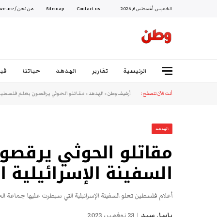
الخميس, أغسطس 6, 2026
Contact us
Sitemap
من نحن / Who we are
الرئيسية
تقارير
الهدهد
حياتنا
فيد
أنت الآن تتصفح:
أرشيف وطن
»
الهدهد
»
مقاتلو الحوثي يرقصون بعلم فلسطين 
الهدهد
مقاتلو الحوثي يرقص
السفينة الإسرائيلية 
أعلام فلسطين تعلو السفينة الإسرائيلية التي سيطرت عليها جماعة ال
باسل سيد
23 نوفمبر، 2023