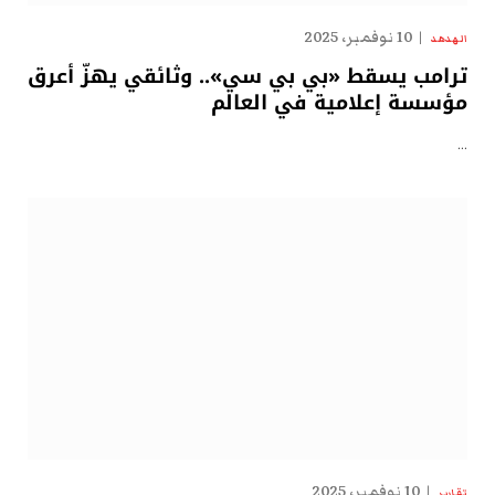
10 نوفمبر، 2025
الهدهد
ترامب يسقط «بي بي سي».. وثائقي يهزّ أعرق
مؤسسة إعلامية في العالم
…
10 نوفمبر، 2025
تقارير