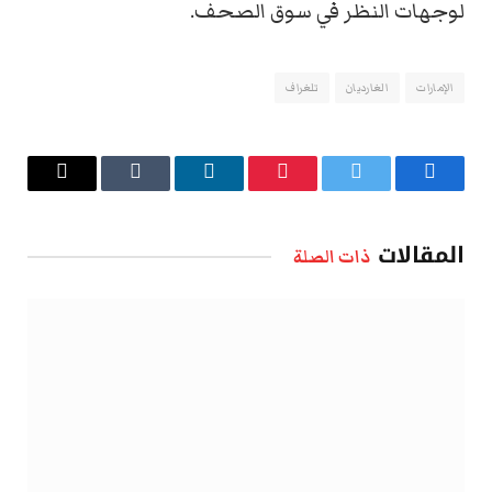
لوجهات النظر في سوق الصحف.
الإمارات
الغارديان
تلغراف
فيسبوك
تويتر
بينتيريست
لينكدإن
Tumblr
البريد
الإلكتروني
المقالات
ذات الصلة