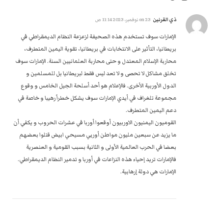
ذي القرنين
on
23 نوفمبر، 2023 11:14 ص
الإمارات سوف تستخدم هذه الصحيفة لزعزعة النظام الديمقراطي في
بريطانيا، التأثير على الانتخابات في بريطانيا، تقوية اليمين المتطرف،
محاربة الإسلام المعتدل و حتى محاربة العلمانيين السنة. الإمارات سوف
تخلق مشاكل لا تحصى و لا تعد ليس فقط لبريطانيا بل للمسلمين و
الدول الأوربية الأخرى. فالإعلام هو أحد أسلحة الجيل الخامس و وقوع
مجموعة تلغراف في أيدي الإمارات سوف يشكل خطراً رهيبا و خاصة في
دعم اليمين المتطرف.
القوميون اليمنيون الاوربيون أوقعوا أوربا في عشرات الحروب و يكفي أن
ما يزيد عن سبعين مليون مواطن أوربي مسيحي ابيض قتلوا بعضهم
بعضا في الحرب العالمية الأولى و الثانية بسبب القومية و العنصرية
فالإمارات تريد إحياء هذه النزاعات في أوربا و تدمير النظام الديمقراطي.
الإمارات هي دولة إرهابية.