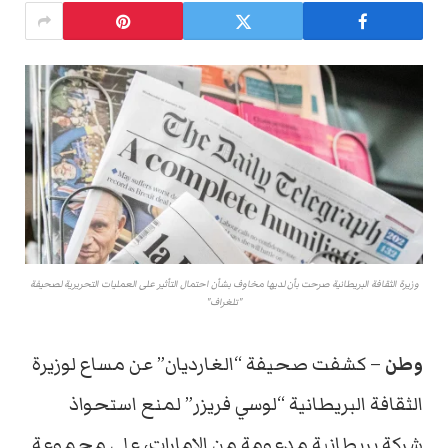
وزيرة الثقافة البريطانية صرحت بأن لديها مخاوف بشأن احتمال التأثير على العمليات التحريرية لصحيفة
"تلغراف"
وطن
– كشفت صحيفة “الغارديان” عن مساع لوزيرة
الثقافة البريطانية “لوسي فريزر” لمنع استحواذ
شركة بريطانية مدعومة من الإمارات، على مجموعة