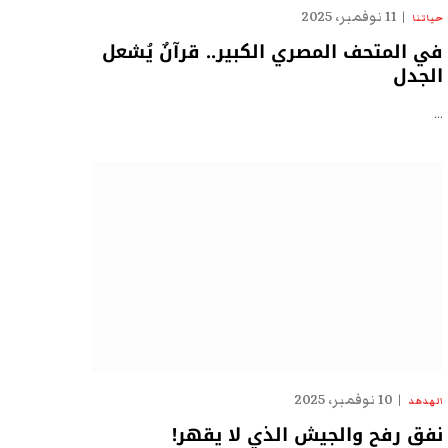
11 نوفمبر، 2025
حياتنا
في المتحف المصري الكبير.. قرآنٌ يُشعل
الجدل
…
10 نوفمبر، 2025
الهدهد
نفق رفح والجيش الذي لا يقهر!