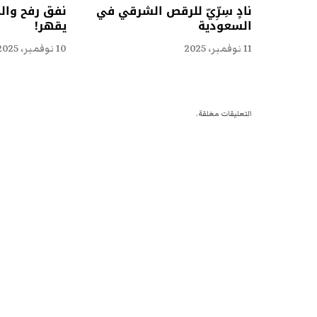
نادٍ سِرِّيّ للرقص الشرقي في
نفق رفح وال
السعودية
يقهر!
11 نوفمبر، 2025
10 نوفمبر، 2025
التعليقات مغلقة.