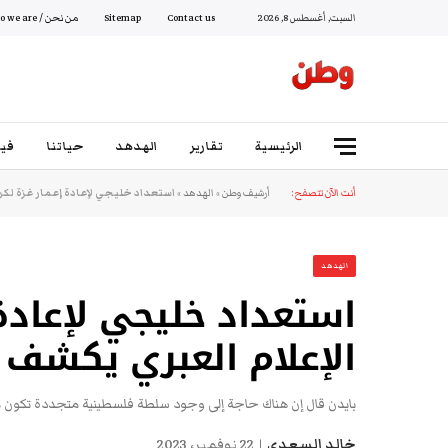
السبت, أغسطس 8, 2026
Contact us
Sitemap
من نحن / Who we are
الرئيسية
تقارير
الهدهد
حياتنا
فيد
أنت الآن تتصفح:
أرشيف وطن
»
الهدهد
»
استعداد خليجي لإعادة إعمار غزة لكن 
الهدهد
استعداد خليجي لإعادة
الإعلام العبري يكشف ا
بايدن قال إن هناك حاجة إلى وجود سلطة فلسطينية متجددة تكون م
خالد السعدي
22 نوفمبر، 2023