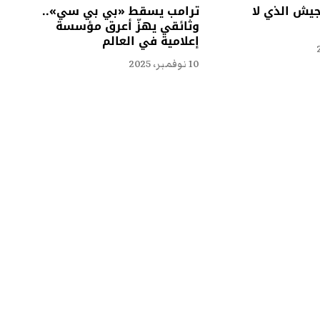
جيش الذي لا
ترامب يسقط «بي بي سي»..
وثائقي يهزّ أعرق مؤسسة
إعلامية في العالم
10 نوفمبر، 2025