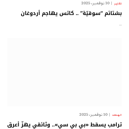
10 نوفمبر، 2025
تقارير
بشتائم “سوقيّة” .. كاتس يهاجم أردوغان
…
10 نوفمبر، 2025
الهدهد
ترامب يسقط «بي بي سي».. وثائقي يهزّ أعرق