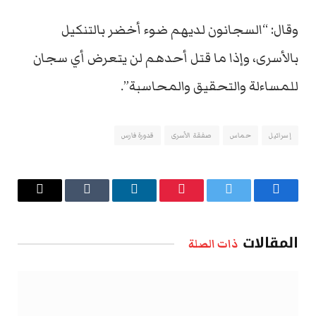
وقال: “السجانون لديهم ضوء أخضر بالتنكيل
بالأسرى، وإذا ما قتل أحدهم لن يتعرض أي سجان
للمساءلة والتحقيق والمحاسبة”.
إسرائيل
حماس
صفقة الأسرى
قدورة فارس
فيسبوك
تويتر
بينتيريست
لينكدإن
Tumblr
البريد
الإلكتروني
المقالات
ذات الصلة