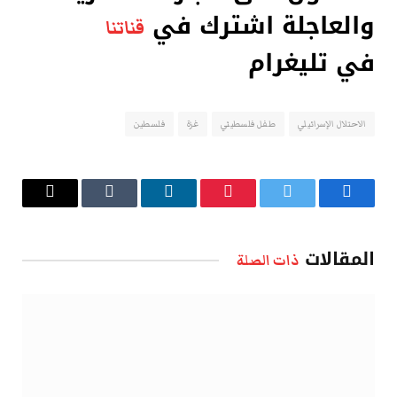
والعاجلة اشترك في
قناتنا
في تليغرام
الاحتلال الإسرائيلي
طفل فلسطيني
غزة
فلسطين
فيسبوك
تويتر
بينتيريست
لينكدإن
Tumblr
البريد
الإلكتروني
المقالات
ذات الصلة