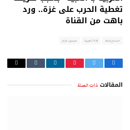
تغطية الحرب على غزة.. ورد
باهت من القناة
حسام زملط
قناة العربية
ميسون عزام
فيسبوك
تويتر
بينتيريست
لينكدإن
Tumblr
البريد
الإلكتروني
المقالات
ذات الصلة