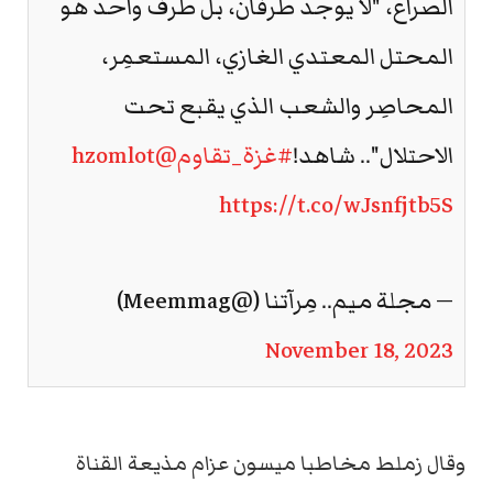
الصراع، "لا يوجد طرفان، بل طرف واحد هو
المحتل المعتدي الغازي، المستعمِر،
المحاصِر والشعب الذي يقبع تحت
الاحتلال".. شاهد!
#غزة_تقاوم
@hzomlot
https://t.co/wJsnfjtb5S
— مجلة ميم.. مِرآتنا (@Meemmag)
November 18, 2023
وقال زملط مخاطبا ميسون عزام مذيعة القناة