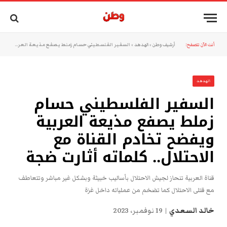
أنت الآن تتصفح:
أرشيف وطن
»
الهدهد
»
السفير الفلسطيني حسام زملط يصفع مذيعة العربية ويفضح تخادم القناة مع الاحتلال.. كلماته أثارت ضجة
الهدهد
السفير الفلسطيني حسام
زملط يصفع مذيعة العربية
ويفضح تخادم القناة مع
الاحتلال.. كلماته أثارت ضجة
قناة العربية تنحاز لجيش الاحتلال بأساليب خبيثة وبشكل غير مباشر وتتعاطف
مع قتلى الاحتلال كما تضخم من عملياته داخل غزة
خالد السعدي
19 نوفمبر، 2023