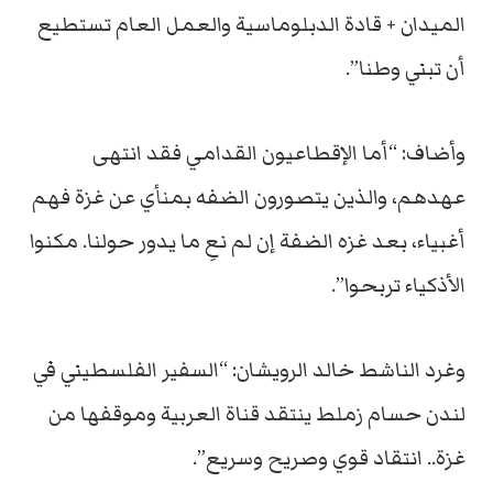
الميدان + قادة الدبلوماسية والعمل العام تستطيع
أن تبني وطنا”.
وأضاف: “أما الإقطاعيون القدامي فقد انتهى
عهدهم، والذين يتصورون الضفه بمنأي عن غزة فهم
أغبياء، بعد غزه الضفة إن لم نعِ ما يدور حولنا. مكنوا
الأذكياء تربحوا”.
وغرد الناشط خالد الرويشان: “السفير الفلسطيني في
لندن حسام زملط ينتقد قناة العربية وموقفها من
غزة.. انتقاد قوي وصريح وسريع”.