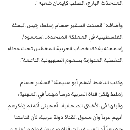
المتحدّث البارع، الصلب كإيمان شعبه”.
وأضاف: “قصدت السفير حسام زملط، رئيس البعثة
الفلسطينية في المملكة المتحدة.. اسمعوه/
إسمعنه يفكك خطاب العربية المغمّس تحت غطاء
التغطية المتوازنة بسموم الصهيونية الناعمة”.
وكتب الناشط أدهم أبو سليمة: “السفير حسام
زملط يُلقن قناة العربية درساً مهماً في المهنية،
وقبلها في الأخلاق الصحفية.. أعجبني أنه لم يُذكرهم
أنهم عرباً وأن ممول القناة دولة عربية، لأن قناعتنا
جميعاً أن العبرية باتت قناة صهيونية وتمويلها من