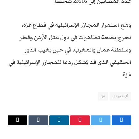
عدد المصابين إلى 23516 شخصا.
ومع استمرار المجازر الإسرائيلية في قطاع غزة،
تخرج بضعة تظاهرات في دول مثل الأردن وقطر
وسلطنة عمان والمغرب، في حين يغيب الدور
الحقيقي الذي قد يُشكل ردعا للمجازر الإسرائيلية في
غزة.
أليدا جيفارا
غزة
فيسبوك
تويتر
بينتيريست
لينكدإن
Tumblr
البريد
الإلكتروني