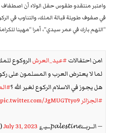
واعتبر منتقدو طقوس حفل الولاء أن اصطفاف عش
في صفوف طويلة قبالة الملك، والتناوب في الركو
“اللهم بارك في عمر سيدي”، أمرا “مهينا للكرامة
امن احتفالات
#عيد_العرش
الروكوع للم
لما لا يعترض العرب و المسلمون على ركوع
هل يجوز في الاسلام الركوع لغير الله ؟
#ال
#الجزائر
pic.twitter.com/JgMUGTtyo9
— الــربـــ𝓹𝓪𝓵𝓮𝓼𝓽𝓲𝓷𝓮ــيـ؏ 𓂆 ☪ (@Rabie19ra)
July 31, 2023