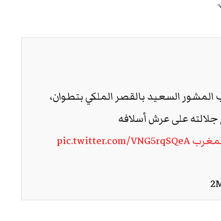
المشور السعيد بالقصر الملكي بتطوان،
وذلك تخليدا للذكرى 24 لتربع جلالته على عرش أسلافه
مغرب
pic.twitter.com/VNG5rqSQeA