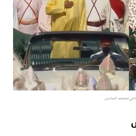
ماعي لمحمد السادس
س