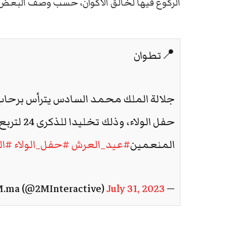
الركوع فيها لخالق الأكوان، حسب وصف البعض.
📍تطوان
جلالة الملك محمد السادس يترأس برحاب 
حفل الولاء، 
المنعمين
#عيد_العرش
#حفل_الولاء
#ال
July 31, 2023
— 2M.ma (@2MInteractive)