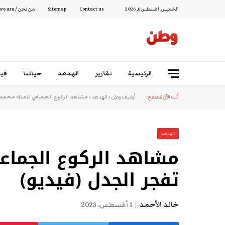
الخميس, أغسطس 6, 2026
Contact us
Sitemap
من نحن / Who we are
الرئيسية
تقارير
الهدهد
حياتنا
فيد
أنت الآن تتصفح:
أرشيف وطن
»
الهدهد
»
مشاهد الركوع الجماعي للملك محمد 
الهدهد
مشاهد الركوع الجما
تفجر الجدل (فيديو)
خالد الأحمد
1 أغسطس، 2023