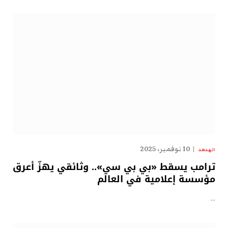
10 نوفمبر، 2025
الهدهد
ترامب يسقط «بي بي سي».. وثائقي يهزّ أعرق
مؤسسة إعلامية في العالم
…