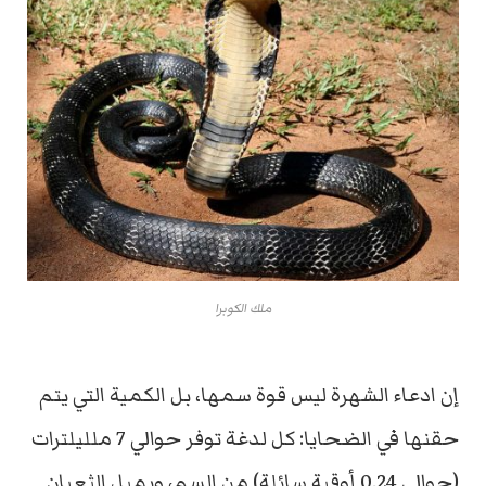
ملك الكوبرا
إن ادعاء الشهرة ليس قوة سمها، بل الكمية التي يتم
حقنها في الضحايا: كل لدغة توفر حوالي 7 ملليلترات
(حوالي 0.24 أوقية سائلة) من السم، ويميل الثعبان