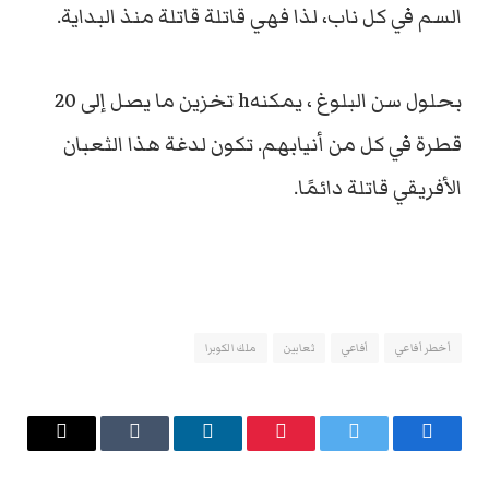
السم في كل ناب، لذا فهي قاتلة قاتلة منذ البداية.
بحلول سن البلوغ ، يمكنهh تخزين ما يصل إلى 20
قطرة في كل من أنيابهم. تكون لدغة هذا الثعبان
الأفريقي قاتلة دائمًا.
أخطر أفاعي
أفاعي
ثعابين
ملك الكوبرا
فيسبوك
تويتر
بينتيريست
لينكدإن
Tumblr
البريد
الإلكتروني