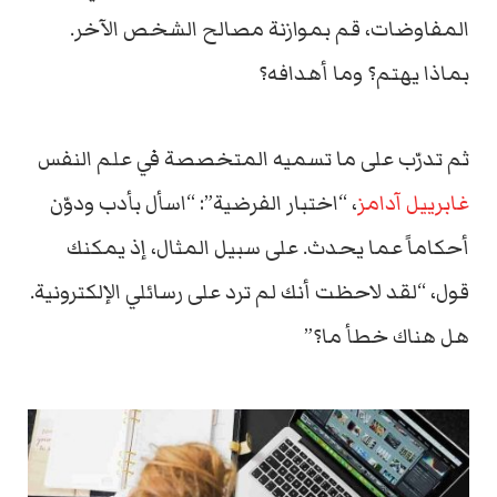
المفاوضات، قم بموازنة مصالح الشخص الآخر.
بماذا يهتم؟ وما أهدافه؟
ثم تدرّب على ما تسميه المتخصصة في علم النفس
غابرييل آدامز
، “اختبار الفرضية”: “اسأل بأدب ودوّن
أحكاماً عما يحدث. على سبيل المثال، إذ يمكنك
قول، “لقد لاحظت أنك لم ترد على رسائلي الإلكترونية.
هل هناك خطأ ما؟”