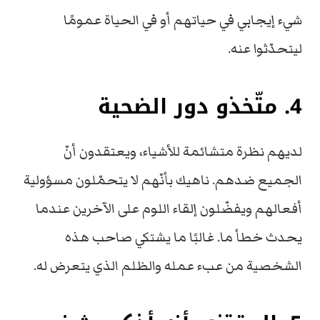
شيء إيجابي في حياتهم أو في الحياة عمومًا
ليتحدّثوا عنه.
4. متّخذو دور الضحية
لديهم نظرة متشائمة للأشياء، ويعتقدون أنّ
الجميع ضدهم. ناهيك بأنّهم لا يتحمّلون مسؤولية
أفعالهم ويفضّلون إلقاء اللوم على الآخرين عندما
يحدث خطأ ما. غالبًا ما يشتكي صاحب هذه
الشخصية من عبء عمله والظلم الذي يتعرض له.