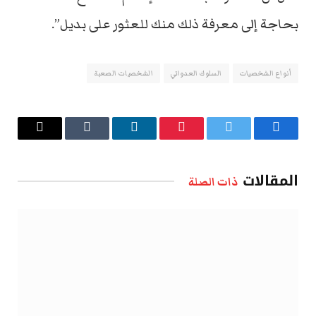
بحاجة إلى معرفة ذلك منك للعثور على بديل”.
أنواع الشخصيات
السلوك العدواني
الشخصيات الصعبة
فيسبوك
تويتر
بينتيريست
لينكدإن
Tumblr
البريد
الإلكتروني
المقالات
ذات الصلة