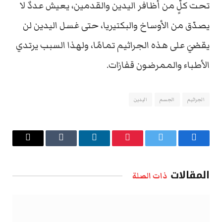
تحت كلٍّ من أظافر اليدين والقدمين، يعيش عددٌ لا
يصدّق من الأوساخ والبكتيريا، حتى غسل اليدين لن
يقضيَ على هذه الجراثيم تمامًا، ولهذا السبب يرتدي
الأطباء والممرضون قفازات.
الجراثيم
الجسم
اليدين
فيسبوك
تويتر
بينتيريست
لينكدإن
Tumblr
البريد
الإلكتروني
المقالات
ذات الصلة