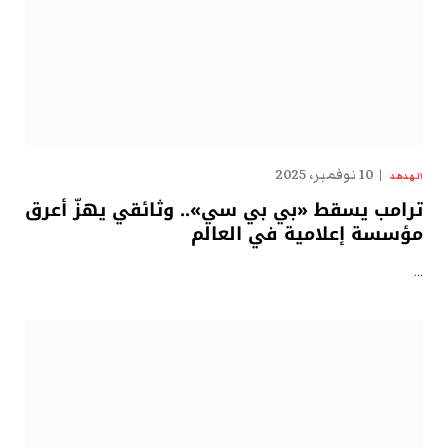
10 نوفمبر، 2025
الهدهد
ترامب يسقط «بي بي سي».. وثائقي يهزّ أعرق
مؤسسة إعلامية في العالم
…