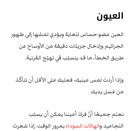
العيون
العين عضو حساس للغاية
ويؤدي لمسُها إلى ظهور
الجراثيم وإدخال جزيئات دقيقة من الأوساخ عن
طريق الخطأ، ما قد يتسبّب في تهيّج القرنية.
وإذا أردتَ لمس عينيك، فعليك على الأقل أن تتأكّدَ
من غسل يديك.
نعلم جميعًا أنّ فركَ أعيننا يمكن أن يسبّب
التجاعيد و
الهالات السوداء
بمرور الوقت.
إذا شعرتَ