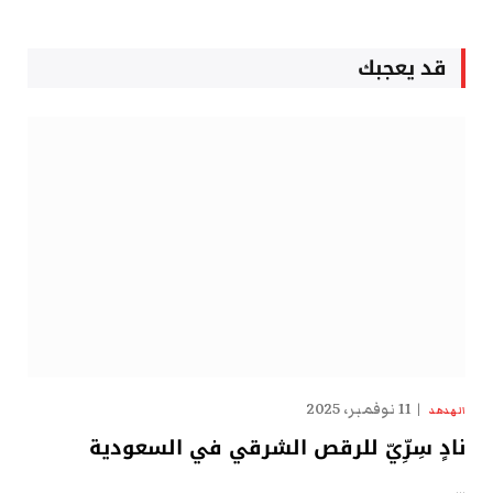
قد يعجبك
11 نوفمبر، 2025
الهدهد
نادٍ سِرِّيّ للرقص الشرقي في السعودية
…