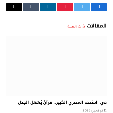
فيسبوك
تويتر
بينتيريست
لينكدإن
Tumblr
البريد
الإلكتروني
المقالات
ذات الصلة
في المتحف المصري الكبير.. قرآنٌ يُشعل الجدل
11 نوفمبر، 2025