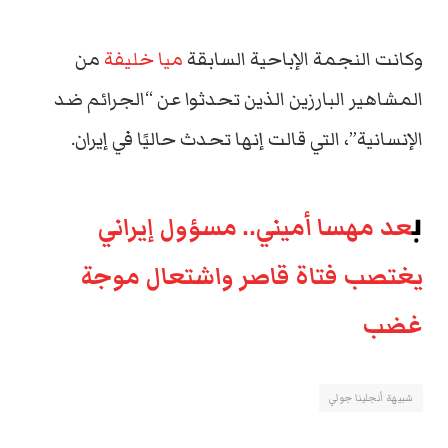
وكانت النجمة الإباحية السابقة
ميا خليفة
من
المشاهير البارزين الذين تحدثوا عن “الجرائم ضد
الإنسانية”، التي قالت إنها تحدث حاليًا في إيران.
ب
عد مهسا أميني.. مسؤول إيراني
يغتصب فتاة قاصر واشتعال موجة
غضب
شبيهة أنجلينا جولي