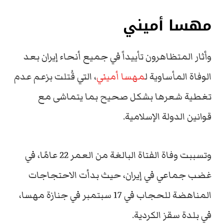
مهسا أميني
وأثار المتظاهرون تأييداً في جميع أنحاء إيران بعد
الوفاة المأساوية ل
مهسا أميني
، التي قُتلت بزعم عدم
تغطية شعرها بشكل صحيح بما يتماشى مع
قوانين الدولة الإسلامية.
وتسببت وفاة الفتاة البالغة من العمر 22 عامًا، في
غضب جماعي في إيران، حيث بدأت الاحتجاجات
المناهضة للحجاب في 17 سبتمبر في جنازة مهسا،
في بلدة سقز الكردية.