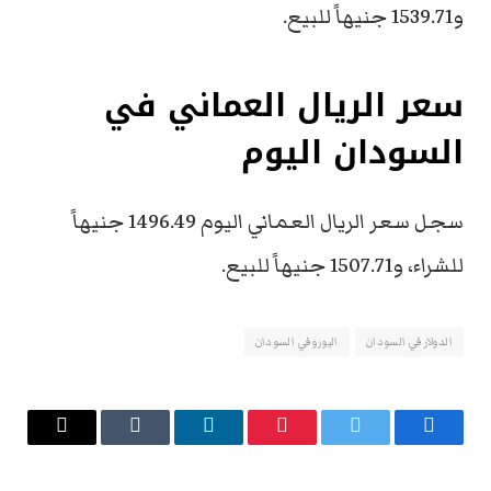
و1539.71 جنيهاً للبيع.
سعر الريال العماني في
السودان اليوم
سجل سعر الريال العماني اليوم 1496.49 جنيهاً
للشراء، و1507.71 جنيهاً للبيع.
الدولار في السودان
اليورو في السودان
فيسبوك
تويتر
بينتيريست
لينكدإن
Tumblr
البريد
الإلكتروني