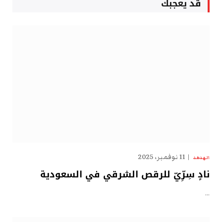
قد يعجبك
11 نوفمبر، 2025
الهدهد
نادٍ سِرِّيّ للرقص الشرقي في السعودية
…