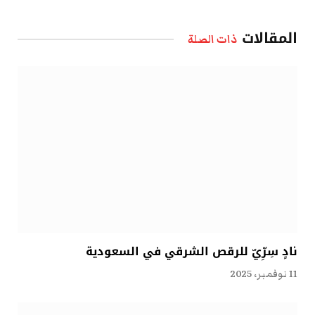
الإلكتروني
المقالات
ذات الصلة
نادٍ سِرِّيّ للرقص الشرقي في السعودية
11 نوفمبر، 2025