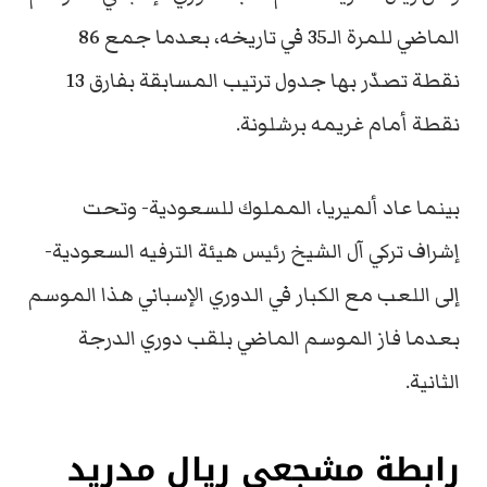
الماضي للمرة الـ35 في تاريخه، بعدما جمع 86
نقطة تصدّر بها جدول ترتيب المسابقة بفارق 13
نقطة أمام غريمه برشلونة.
بينما عاد ألميريا، المملوك للسعودية- وتحت
إشراف تركي آل الشيخ رئيس هيئة الترفيه السعودية-
إلى اللعب مع الكبار في الدوري الإسباني هذا الموسم
بعدما فاز الموسم الماضي بلقب دوري الدرجة
الثانية.
رابطة مشجعي ريال مدريد