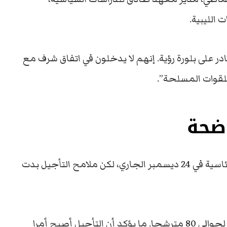
 الليبية.
 على بلورة رؤية. إنهم لا يدخلون في اتفاق شرف مع
للقوات المسلحة”.
اضحة
وجدير بالذكر أنه من المقرر إجراء الانتخابات الرئاسية في 24 ديسمبر الجاري، لكن ملامح التأجيل بدت
وهذه الفترة لا تكفي لتنشيط الحملة الانتخابية لحوالي 80 مترشحا. ما يؤكد أن التأجيل أصبح أمرا