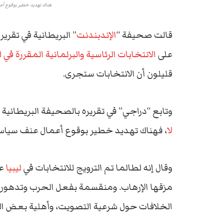
هناك تهديد خطير بوقوع أعم
قالت صحيفة “
الإندبندنت
” البريطانية في تقر
على
الانتخابات الرئاسية والبرلمانية المقررة في لي
قليلون أن الانتخابات ستجرى.
وتابع “دراجي” في تقريره بالصحيفة البريطانية 
لا
، فهناك تهديد خطير بوقوع أعمال عنف سياس
وقال إنه لطالما تم الترويج للانتخابات في
ليبيا
عل
مزقها الإرهاب. ومنقسمة بفعل الحرب وتدهور 
الخلافات حول شرعية التصويت، وأهلية بعض ال