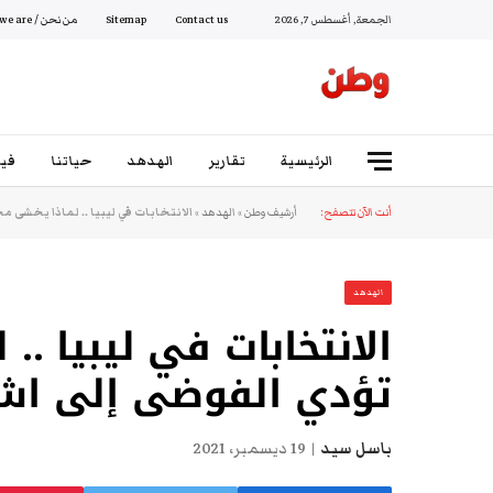
الجمعة, أغسطس 7, 2026
Contact us
Sitemap
من نحن / Who we are
الرئيسية
تقارير
الهدهد
حياتنا
فيد
أنت الآن تتصفح:
أرشيف وطن
»
الهدهد
»
الانتخابات في ليبيا .. لماذا يخشى م
الهدهد
الانتخابات في ليبيا .
تؤدي الفوضى إلى اشت
باسل سيد
19 ديسمبر، 2021