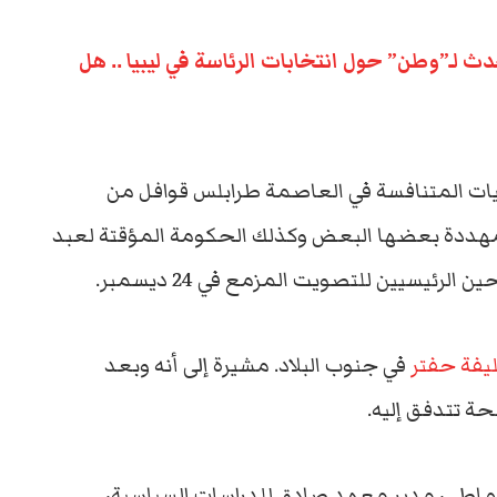
 لـ”وطن” حول انتخابات الرئاسة في ليبيا .. هل
ليشيات المتنافسة في العاصمة طرابلس قوافل من
ددة بعضها البعض وكذلك الحكومة المؤقتة لعبد
لرئيسيين للتصويت المزمع في 24 ديسمبر.
يفة حفتر
في جنوب البلاد. مشيرة إلى أنه وبعد
حة تتدفق إليه.
قماطي، مدير معهد صادق للدراسات السياسية،