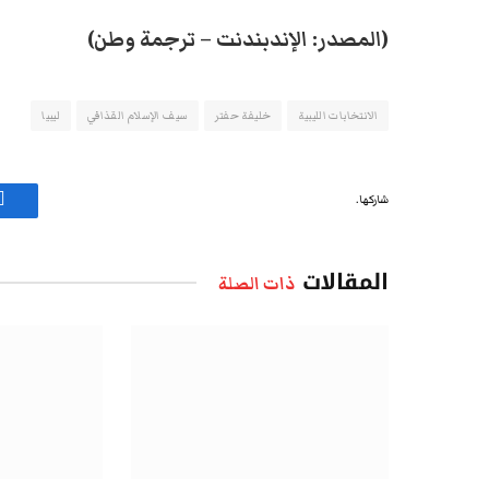
(المصدر: الإندبندنت – ترجمة وطن)
الانتخابات الليبية
خليفة حفتر
سيف الإسلام القذافي
ليبيا
شاركها.
ف
المقالات
ذات الصلة