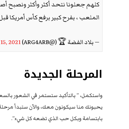
كلهم ​​جعلونا نتحد أكثر وأكثر ونصبح أص
الملعب ، بفرح كبير برفع كأس أمريكا قبل 
— بلاد الفضة 🏆 (@ARG4ARB)
15, 2021
المرحلة الجديدة
واستكمل، ” بالتأكيد ستستمر في الشعور بالسع
يحبونك منا سيكونون معك، والآن ستبدأ مرحلة
بابتسامة وبكل حب الذي تضعه كل شيء”.