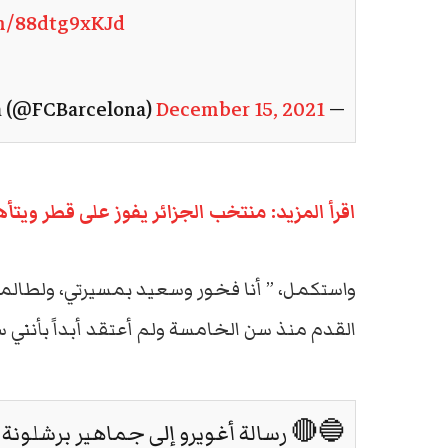
om/88dtg9xKJd
December 15, 2021
— FC Barcelona (@FCBarcelona)
اقرأ المزيد: منتخب الجزائر يفوز على قطر ويتأ
واستكمل، ” أنا فخور وسعيد بمسيرتي، ولطالما
القدم منذ سن الخامسة ولم أعتقد أبداً بأنني سأ
🔵🔴 رسالة أغويرو إلى جماهير برشلونة بع