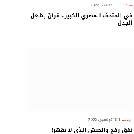
11 نوفمبر، 2025
حياتنا
في المتحف المصري الكبير.. قرآنٌ يُشعل
الجدل
…
10 نوفمبر، 2025
الهدهد
نفق رفح والجيش الذي لا يقهر!