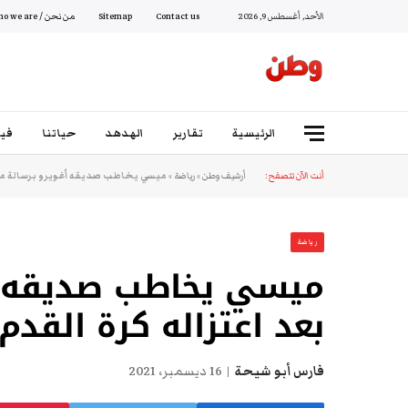
الأحد, أغسطس 9, 2026
Contact us
Sitemap
من نحن / Who we are
الرئيسية
تقارير
الهدهد
حياتنا
فيد
أنت الآن تتصفح:
أرشيف وطن
»
رياضة
»
ميسي يخاطب صديقه أغويرو برسالة مؤثر
رياضة
ميسي يخاطب صديقه أغ
بعد اعتزاله كرة القدم
فارس أبو شيحة
16 ديسمبر، 2021