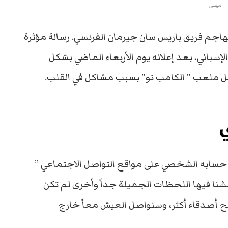
ميسي
رجنتيني ليونيل ميسي 34 عاماً، مهاجم فريق باريس سان جيرمان الفرنسي. رسالة مؤثرة
إسباني، بعد إعلانه يوم الأربعاء الماضي بشكل
ل ملعب ” الكامب نو” بسبب مشاكل في القلب.
 حسابه الشخصي على مواقع التواصل الاجتماعي ”
، عشنا فيها اللحظات الجميلة جداً وأخرى لم تكن
بح أصدقاء أكثر، وسنواصل العيش معاً خارج