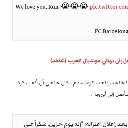
We love you, Kun. 😭😭😭
pic.twitter.c
هل إلى نهائي مونديال العرب (شاهد)
 حلمت بلعب كرة القدم .. كان حلمي أن ألعب كرة
صل إلى أوروبا”.
د إعلان اعتزاله: "إنه يوم حزين. شكراً على