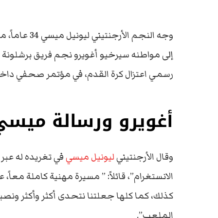
وجه النجم الأ
إلى مواطنه سيرخيو أغويرو نجم فريق برشلونة ال
رسمي اعتزال كرة القدم، في مؤتمر صحفي داخ
أغويرو ورسالة ميسي
وقال الأرجنتيني
ليونيل ميسي
في تغريده له عبر
الانستغرام”، قائلاً: ” مسيرة مهنية كاملة معاً
كذلك، كما كلها جعلتنا نتحدى أكثر وأكثر ونص
الملعب”.