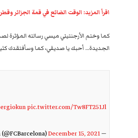
اقرأ المزيد: الوقت الضائع في قمة الجزائر وق
كما وختم الأرجنتيني ميسي رسالته المؤثرة لصدي
الجديدة… أحبك يا صديقي، كما وسأفتقدك كثير
ergiokun
pic.twitter.com/Tw8FT251Jl
December 15, 2021
— FC Barcelona (@FCBarcelona)