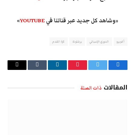
«وشاهد كل جديد عبر قناتنا في
YOUTUBE
»
أغويرو
الدوري الإسباني
برشلونة
كرة القدم
فيسبوك
تويتر
بينتيريست
لينكدإن
Tumblr
البريد
الإلكتروني
المقالات
ذات الصلة