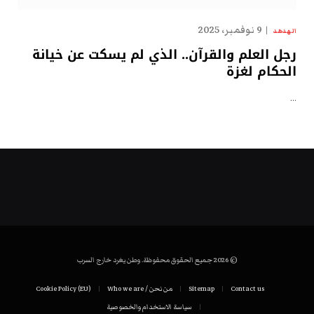
9 نوفمبر، 2025
الهدهد
رجل العلم والقرآن.. الذي لم يسكت عن خيانة
الحكام لغزة
…
© 2026 جميع الحقوق محفوظة. وطن يغرد خارج السرب
Contact us
Sitemap
من نحن / Who we are
Cookie Policy (EU)
سياسة الاستخدام والخصوصية