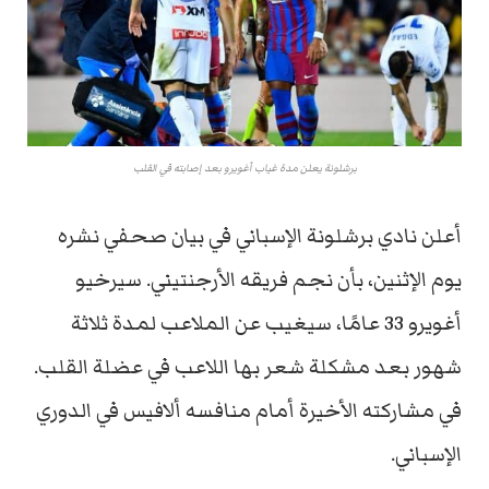
برشلونة يعلن مدة غياب أغويرو بعد إصابته في القلب
أعلن نادي برشلونة الإسباني في بيان صحفي نشره
يوم الإثنين، بأن نجم فريقه الأرجنتيني. سيرخيو
أغويرو 33 عامًا، سيغيب عن الملاعب لمدة ثلاثة
شهور بعد مشكلة شعر بها اللاعب في عضلة القلب.
في مشاركته الأخيرة أمام منافسه ألافيس في الدوري
الإسباني.