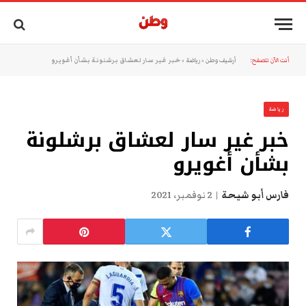
أنت الآن تتصفح:
أرشيف وطن
»
رياضة
»
خبر غير سار لعشاق برشلونة بشأن أغويرو
رياضة
خبر غير سار لعشاق برشلونة
بشأن أغويرو
فارس أبو شيحة
2 نوفمبر، 2021