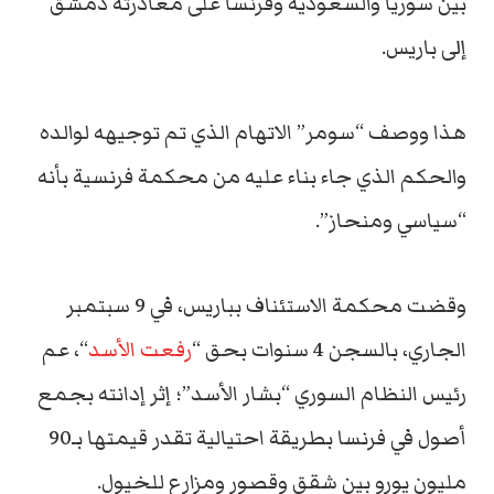
بين سوريا والسعودية وفرنسا على مغادرته دمشق
إلى باريس.
هذا ووصف “سومر” الاتهام الذي تم توجيهه لوالده
والحكم الذي جاء بناء عليه من محكمة فرنسية بأنه
“سياسي ومنحاز”.
وقضت محكمة الاستئناف بباريس، في 9 سبتمبر
الجاري، بالسجن 4 سنوات بحق “
رفعت الأسد
“، عم
رئيس النظام السوري “بشار الأسد”؛ إثر إدانته بجمع
أصول في فرنسا بطريقة احتيالية تقدر قيمتها بـ90
مليون يورو بين شقق وقصور ومزارع للخيول.