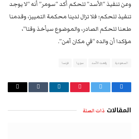
وعن تنفيذ “الأسد” للحكم أكد “سومر” أنه “لا يوجد
تنفيذ للحكم؛ فلا تزال لدينا محكمة التمييز، وقدمنا
طعنا للحكم الصادر، والموضوع سيأخذ وقتا”،
مؤكدا أن والده “في مكان آمن”.
السعودية
رفعت الأسد
سوريا
فرنسا
فيسبوك
تويتر
بينتيريست
لينكدإن
Tumblr
البريد
الإلكتروني
المقالات
ذات الصلة