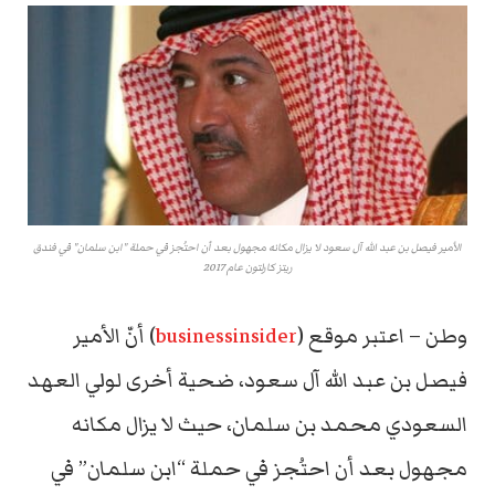
الأمير فيصل بن عبد الله آل سعود لا يزال مكانه مجهول بعد أن احتُجز في حملة "ابن سلمان" في فندق
ريتز كارلتون عام 2017
وطن – اعتبر موقع (
businessinsider
) أنّ الأمير
فيصل بن عبد الله آل سعود، ضحية أخرى لولي العهد
السعودي محمد بن سلمان، حيث لا يزال مكانه
مجهول بعد أن احتُجز في حملة “ابن سلمان” في