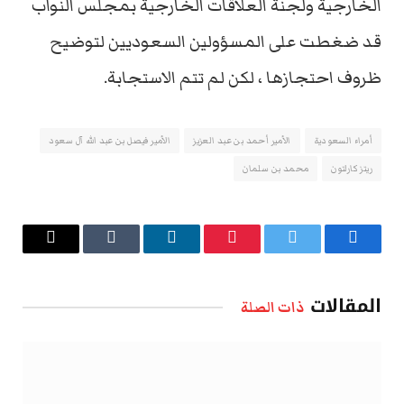
الخارجية ولجنة العلاقات الخارجية بمجلس النواب
قد ضغطت على المسؤولين السعوديين لتوضيح
ظروف احتجازها ، لكن لم تتم الاستجابة.
أمراء السعودية
الأمير أحمد بن عبد العزيز
الأمير فيصل بن عبد الله آل سعود
ريتز كارلتون
محمد بن سلمان
فيسبوك
تويتر
بينتيريست
لينكدإن
Tumblr
البريد
الإلكتروني
المقالات
ذات الصلة