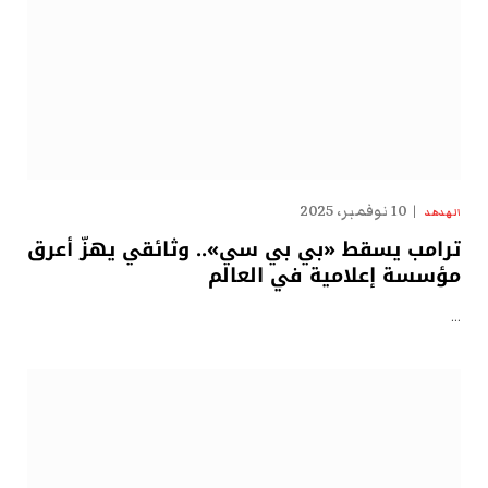
10 نوفمبر، 2025
الهدهد
ترامب يسقط «بي بي سي».. وثائقي يهزّ أعرق
مؤسسة إعلامية في العالم
…