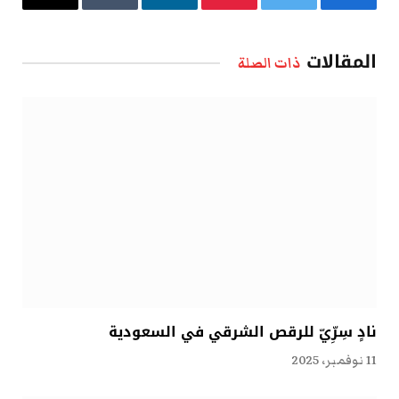
فيسبوك
تويتر
بينتيريست
لينكدإن
Tumblr
البريد
الإلكتروني
المقالات
ذات الصلة
نادٍ سِرِّيّ للرقص الشرقي في السعودية
11 نوفمبر، 2025