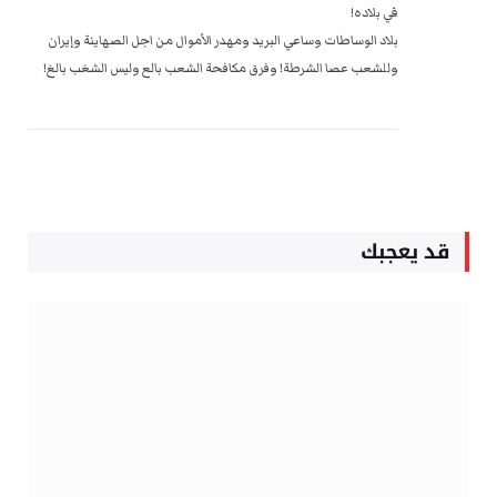
في بلاده!
بلاد الوساطات وساعي البريد ومهدر الأموال من اجل الصهاينة وإيران
وللشعب عصا الشرطة! وفرق مكافحة الشعب بالع وليس الشغب بالغ!
قد يعجبك