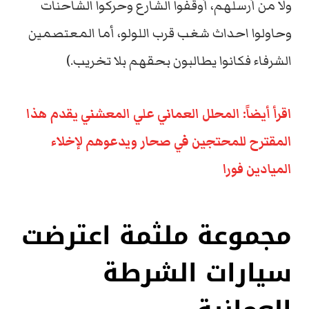
ولا من أرسلهم، أوقفوا الشارع وحركوا الشاحنات
وحاولوا احداث شغب قرب اللولو، أما المعتصمين
الشرفاء فكانوا يطالبون بحقهم بلا تخريب.)
اقرأ أيضاً: المحلل العماني علي المعشني يقدم هذا
المقترح للمحتجين في صحار ويدعوهم لإخلاء
الميادين فورا
مجموعة ملثمة اعترضت
سيارات الشرطة