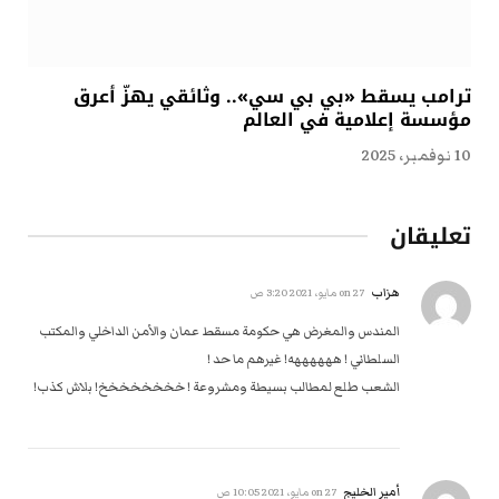
ترامب يسقط «بي بي سي».. وثائقي يهزّ أعرق
مؤسسة إعلامية في العالم
10 نوفمبر، 2025
تعليقان
هزاب
on
27 مايو، 2021 3:20 ص
المندس والمغرض هي حكومة مسقط عمان والأمن الداخلي والمكتب
السلطاني ! ههههههه! غيرهم ما حد !
الشعب طلع لمطالب بسيطة ومشروعة ! خخخخخخخخ! بلاش كذب!
أمير الخليج
on
27 مايو، 2021 10:05 ص