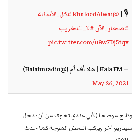
🎙 |
@KhuloodAlwai
#كل_الأسئلة
#صحار_الآن
#لا_للتخريب
pic.twitter.com/u8w7Dj5tqv
— Hala FM | هلا أف أم (@Halafmradio)
May 26, 2021
وتابع موضحا:(لأني عندي تخوف من أن يدخل
سيناريو آخر ويركب البعض الموجة كما حدث