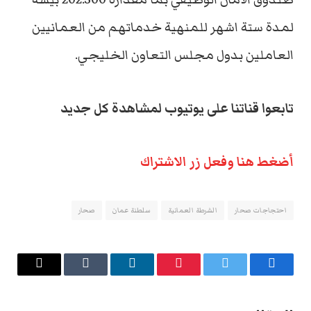
لمدة ستة اشهر للمنهية خدماتهم من العمانيين
العاملين بدول مجلس التعاون الخليجي.
تابعوا قناتنا على يوتيوب لمشاهدة كل جديد
أضغط هنا وفعل زر الاشتراك
احتجاجات صحار
الشرطة العمانية
سلطنة عمان
صحار
فيسبوك
تويتر
بينتيريست
لينكدإن
Tumblr
البريد
الإلكتروني