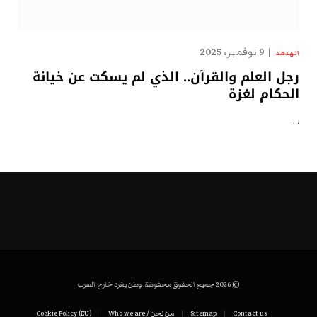
9 نوفمبر، 2025
الهدهد
رجل العلم والقرآن.. الذي لم يسكت عن خيانة
الحكام لغزة
…
© 2026 جميع الحقوق محفوظة. وطن يغرد خارج السرب
Contact us
Sitemap
من نحن / Who we are
Cookie Policy (EU)