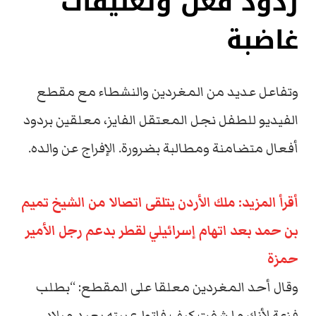
ردود فعل وتعليقات
غاضبة
وتفاعل عديد من المغردين والنشطاء مع مقطع
الفيديو للطفل نجل المعتقل الفايز، معلقين بردود
أفعال متضامنة ومطالبة بضرورة. الإفراج عن والده.
أقرأ المزيد: ملك الأردن يتلقى اتصالا من الشيخ تميم
بن حمد بعد اتهام إسرائيلي لقطر بدعم رجل الأمير
حمزة
وقال أحد المغردين معلقا على المقطع: “بطلب
فزعة لأنك ما شفت كيف فاتوا ع بيته بعيد ميلاد