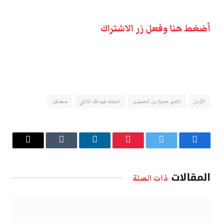
أضغط هنا وفعل زر الاشتراك
الأردن
الامير حمزة بن الحسين
الملك عبدالله الثاني
معتقل
فيسبوك
تويتر
بينتيريست
لينكدإن
Tumblr
البريد
الإلكتروني
المقالات
ذات الصلة