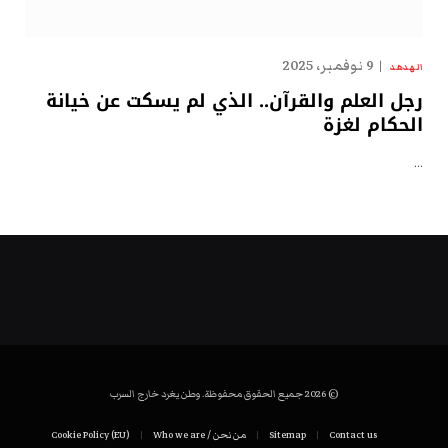
9 نوفمبر، 2025
الهدهد
رجل العلم والقرآن.. الذي لم يسكت عن خيانة
الحكام لغزة
…
© 2026 جميع الحقوق محفوظة. وطن يغرد خارج السرب
Contact us
Sitemap
من نحن / Who we are
Cookie Policy (EU)