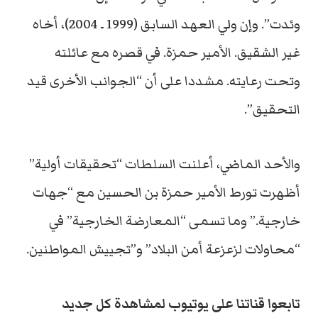
وئدت”. وإن ولي العهد السابق (1999 ـ 2004)، أخاه
غير الشقيق. الأمير حمزة. في قصره مع عائلته
وتحت رعايته. مشددا على أن “الجوانب الأخرى قيد
التحقيق”.
والأحد الماضي، أعلنت السلطات “تحقيقات أولية”
أظهرت تورط الأمير حمزة بن الحسين مع “جهات
خارجية.” وما تسمى “المعارضة الخارجية” في
“محاولات لزعزعة أمن البلاد” و”تجييش المواطنين.
تابعوا قناتنا على يوتيوب لمشاهدة كل جديد