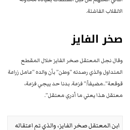
الانقلاب الفاشلة.
صخر الفايز
وقال نجل المعتقل صخر الفايز خلال المقطع
المتداول والذي رصدته “وطن” بأن والده “عامل زراعة
قوقعة”..مضيفاً:” فزعة. بدنا حد ييجي فزعة،
معتقل هذا يعني ما أدري معتقل”.
ابن المعتقل صخر الفايز، والذي تم اعتقاله