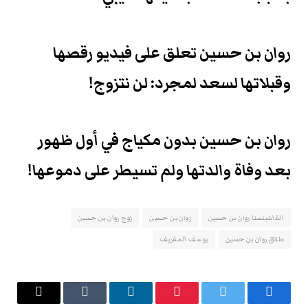
روان بن حسين تعلق على فيديو رقصها
وقبلاتها لسعد لمجرد: لن نتزوج!
روان بن حسين بدون مكياج في أول ظهور
بعد وفاة والدتها ولم تسيطر على دموعها!
الفاشينستا روان بن حسين
روان بن حسين
زوج روان بن حسين
طلاق روان بن حسين
يوسف المقريف
فيسبوك
تويتر
بينتيريست
لينكدإن
Tumblr
البريد