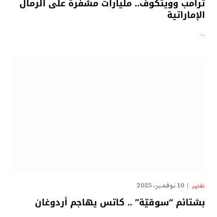
ترامب وويتكوف.. مليارات مشفّرة على الرمال
الإماراتية
…
10 نوفمبر، 2025
تقارير
بشتائم “سوقيّة” .. كاتس يهاجم أردوغان