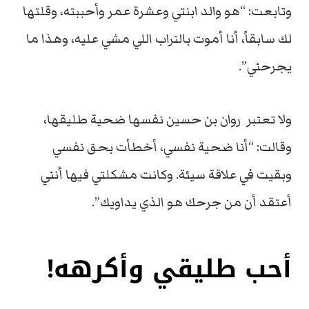
وتابعت: “هو والد ابنتي وعشرة عمر وأحببته، وقلتها
لك سابقاً، أنا أموت بالتراب اللي مشي عليه، وهذا ما
يجرحني”.
ولا تعتبر روان بن حسين نفسها ضحية طليقها،
وقالت: “أنا ضحية نفسي، أخطأت بحق نفسي
وبقيت في علاقة سيئة. وكانت مشكلتي فيها أنني
أعتقد أن من جرحك هو الذي يداويك”.
أحب طليقي وأكرهه!