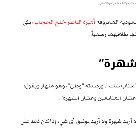
للحجاب وتكشف تعرضها للتعذيب
سعودية المعروفة
أميرة الناصر خلع الحجاب
، بكى
 طلاقهما رسمياً.
لشهرة”
سناب شات”، ورصدته “وطن”، وهو منهار ويقول:
، عشان المتابعين وعشان الشهرة”.
لا أريد شهرة ولا أريد توثيق أي شيء إذا كان ذلك على