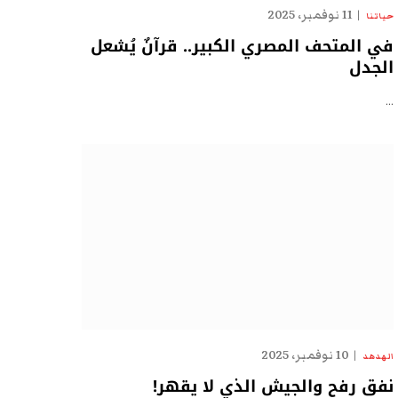
11 نوفمبر، 2025
حياتنا
في المتحف المصري الكبير.. قرآنٌ يُشعل
الجدل
…
10 نوفمبر، 2025
الهدهد
نفق رفح والجيش الذي لا يقهر!