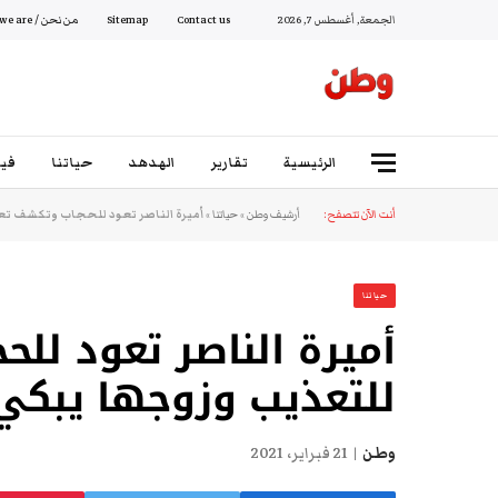
الجمعة, أغسطس 7, 2026
Contact us
Sitemap
من نحن / Who we are
الرئيسية
تقارير
الهدهد
حياتنا
فيد
أنت الآن تتصفح:
أرشيف وطن
»
حياتنا
»
أميرة الناصر تعود للحجاب وتكشف تعرض
حياتنا
أميرة الناصر تعود ل
للتعذيب وزوجها يبكي:
وطن
21 فبراير، 2021