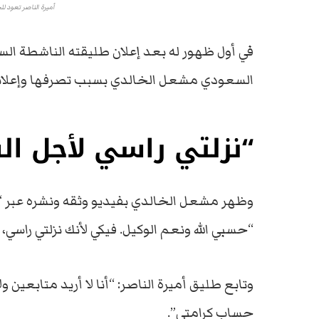
أميرة الناصر تعود 
في أول ظهور له بعد إعلان طليقته الناشطة ال
السعودي مشعل الخالدي بسبب تصرفها وإعلانها
“نزلتي راسي لأجل ا
وظهر مشعل الخالدي بفيديو وثقه ونشره عبر “
“حسبي الله ونعم الوكيل. فيكي لأنك نزلتي راسي
وتابع طليق أميرة الناصر: “أنا لا أريد متابعين و
حساب كرامتي”.