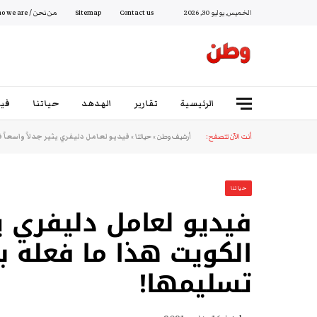
الخميس, يوليو 30, 2026
Contact us
Sitemap
من نحن / Who we are
الرئيسية
تقارير
الهدهد
حياتنا
فيد
أنت الآن تتصفح:
أرشيف وطن
»
حياتنا
»
فيديو لعامل دليفري يثير جدلاً واسعاً
حياتنا
فيديو لعامل دليفري يث
الكويت هذا ما فعله بـ
تسليمها!