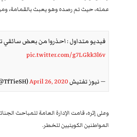
عمله، حيث تم رصده وهو يعبث بالقمامة، ومن
فيديو متداول : احذروا من بعض سائقي ت
pic.twitter.com/g7LGkk3l6v
— نيوز تفتيش 🇰🇼 (@TfTieSH)
April 26, 2020
وعلى إثره، قامت الإدارة العامة للمباحث الجنائ
المواطنين الكويتيين للخطر.