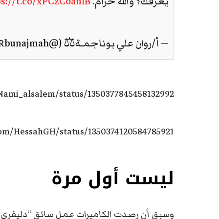
يعرفك؟ والله حرام.
ps://t.co/xPCzCoanlB
— أ/روان علي بوناجمـة⚖️ (@Rbunajmah)
/Nami_alsalem/status/1350377845458132992
.com/HessahGH/status/1350374120584785921
ليست أول مرة
وسبق أن رصدت الكاميرات عمل سائق “دليفري” 