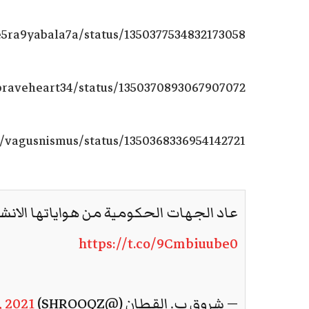
/e5ra9yabala7a/status/1350377534832173058
/praveheart34/status/1350370893067907072
om/vagusnismus/status/1350368336954142721
عاد الجهات الحكومية من هواياتها الانش
https://t.co/9Cmbiuube0
— شروق ب. القطان (@SHROOQZ)
, 2021