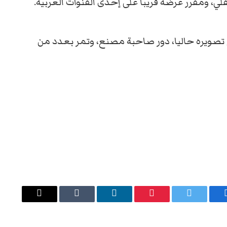
 ومقرر عرضه قريبا على إحدى القنوات العربية.
صويره حاليا، دور صاحبة مصنع، وتمر بعدد من
يسبوك
تويتر
بينتيريست
لينكدإن
Tumblr
البريد
الإلكتروني