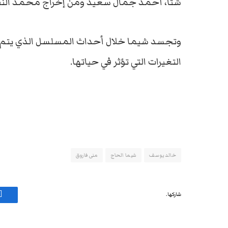
شتا، أحمد جمال سعيد ومن إخراج محمد النقلي،
وتجسد شيما خلال أحداث المسلسل الذي يتم ت
التغيرات التي تؤثر في حياتها.
خالد يوسف
شيما الحاج
منى فاروق
شاركها.
ف