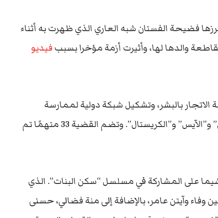
برزها فضيحة الفستان شبه العاري الذي ظهرت به أثناء
اطعة والدها لها، وأثيرت أزمة مؤخرا بسبب
فيديو
رى بتهمة الاتجار بالبشر، وتشكيل شبكة دولية لممارسة
أعمال الدعارة، وجلب وترويج مخدرات “هيروين” و”الآيس” و”الكريستال”. وتضم القضية 33 متهمًا تم
يما على المشاركة في مسلسل “سكن البنات”. الذي
وفاء وآيتن عامر، بالإضافة إلى منة فضالي، حسنى