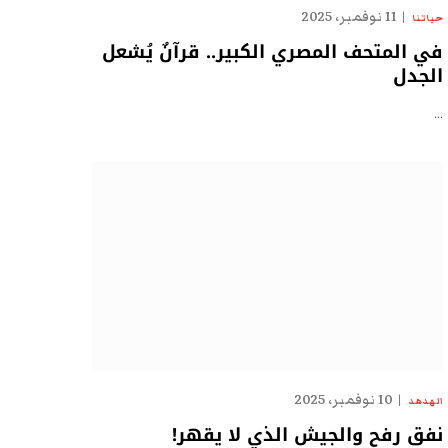
11 نوفمبر، 2025
حياتنا
في المتحف المصري الكبير.. قرآنٌ يُشعل
الجدل
…
10 نوفمبر، 2025
الهدهد
نفق رفح والجيش الذي لا يقهر!