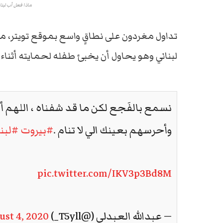
ماذا فعل أب لبنا
تداول مغردون على نطاقٍ واسع بموقع تويتر، مق
لبناني وهو يحاول أن يخبئ طفله لحمايته أثناء
نسمع بالفَجع لكن ما قد شفناه ، اللهم 
وأحرسهم بعينك الي لا تنام .
#بيروت
#لبنا
pic.twitter.com/IKV3p3Bd8M
— عبدالله العبدلي (@T5yll_)
ust 4, 2020