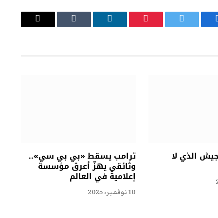
يسبوك
تويتر
بينتيريست
لينكدإن
Tumblr
البريد
الإلكتروني
جيش الذي لا
ترامب يسقط «بي بي سي»..
وثائقي يهزّ أعرق مؤسسة
إعلامية في العالم
10 نوفمبر، 2025