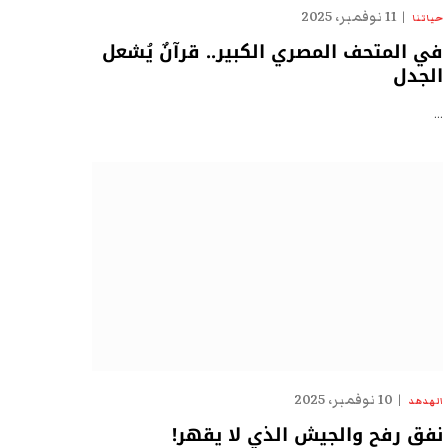
11 نوفمبر، 2025
حياتنا
في المتحف المصري الكبير.. قرآنٌ يُشعل
الجدل
…
10 نوفمبر، 2025
الهدهد
نفق رفح والجيش الذي لا يقهر!