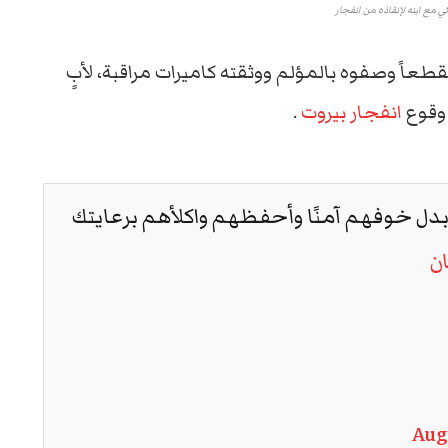
ني مع ابنه لإنقاذه من انفجار
طعاً وصفوه بالمؤلم ووثقته كاميرات مراقبة، لأبٍ
 وقوع
انفجار بيروت
.
أبدل خوفهم آمنًا وأحفظهم واكلأهم برعايتك
ن
Aug