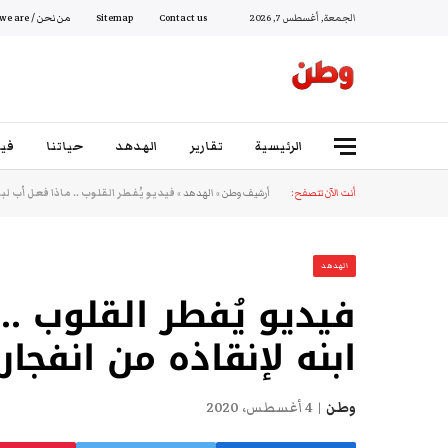
الجمعة, أغسطس 7, 2026
Contact us
Sitemap
من نحن / Who we are
الرئيسية
تقارير
الهدهد
حياتنا
فيد
أنت الآن تتصفح:
أرشيف وطن
»
الهدهد
»
فيديو يُفطر القلوب .. ماذا فعل أب لب
الهدهد
فيديو يُفطر القلوب ..
ابنه لإنقاذه من انفجار
وطن
4 أغسطس، 2020