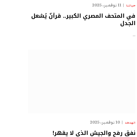
11 نوفمبر، 2025
حياتنا
في المتحف المصري الكبير.. قرآنٌ يُشعل
الجدل
…
10 نوفمبر، 2025
الهدهد
نفق رفح والجيش الذي لا يقهر!