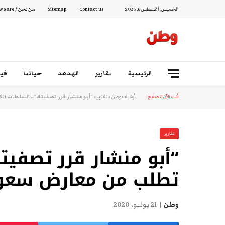
الخميس, أغسطس 6, 2026
Contact us
Sitemap
من نحن / Who we are
الرئيسية
تقارير
الهدهد
حياتنا
فيد
أنت الآن تتصفح:
أرشيف وطن
»
تقارير
»
“أبو منشار قرر تصفيتك”.. السلطات ا
تقارير
“أبو منشار قرر تصفيت
تطلب من معارض سعود
وطن
21 يونيو، 2020