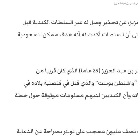
 عمر بن عبدالعزيز
يز، عن تحذير وصل له عبر السلطات الكندية قبل
 إلى أن السلطات أكدت له أنه هدف ممكن للسعودية
وحسب صحيفة “الغارديان” البريطانية، فإن عمر بن عبد العزيز (29 عاما) الذي كان قريبا من
اشنطن بوست” والذي قتل في قنصلية بلاده في
ديد على حياته وأن الكنديين لديهم معلومات موثوقة حول خطة
ه نصف مليون معجب على تويتر بصراحة عن الدعاية