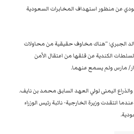
عودي عن منظور استهداف المخابرات السعودية
خالد الجبري: “هناك مخاوف حقيقية من محاولات
السلطات الكندية عن قلقها من اعتقال الأمن
ذار/ مارس ولم يسمع عنهما.
الذراع اليمنى لولي العهد السابق محمد بن نايف.
توترت العلاقات بين كندا والسعودية عام 2018 عندما انتقدت وزيرة الخارجية- نائبة رئيس الوزراء
ودية.