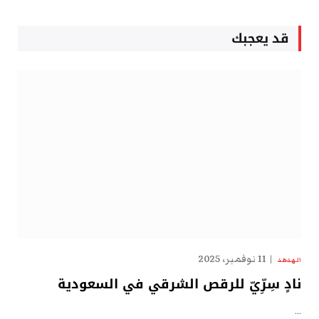
قد يعجبك
11 نوفمبر، 2025
الهدهد
نادٍ سِرِّيّ للرقص الشرقي في السعودية
…