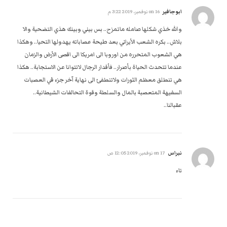
ابوجافير
on
16 نوفمبر، 2019 3:22 م
والله خذي شكلها صامله ماتمزح.. بس بيني وبينك هذي التضحية والا
بلاش.. بكره الشعب الأيراني بعد طيحة عصاباته يهدولها التحيا.. وهكذا
هي الشعوب المتحرره من اوروبا الى امريكا الى اقصى الأرض والزمان
عندما تتحدث الحياة بأصرار.. فأقدار الرجال لاتتوانا عن الاستجابة.. هكذا
هي تنطلق معظم الثورات ولاتنطفئ الى نهاية آخر جزء في العصبات
السفيهة المتعصبة بالمال والسلطة وقوة التحالفات الشيطانية..
عقبالنا..
نبراس
on
17 نوفمبر، 2019 12:05 ص
تاء