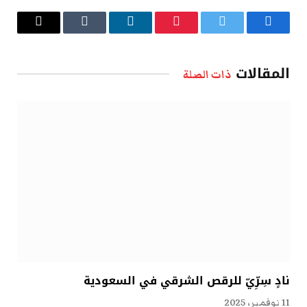
فيسبوك
تويتر
بينتيريست
لينكدإن
Tumblr
البريد
الإلكتروني
المقالات
ذات الصلة
نادٍ سِرِّيّ للرقص الشرقي في السعودية
11 نوفمبر، 2025