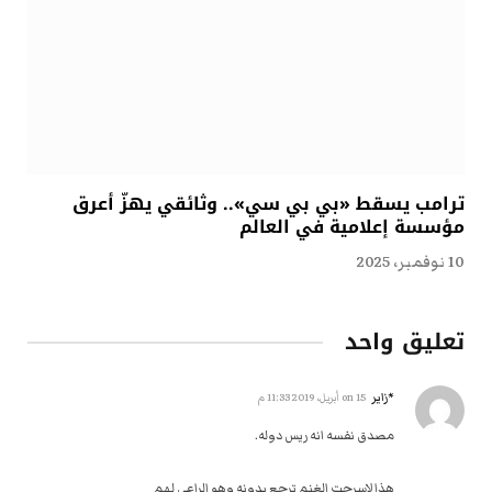
ترامب يسقط «بي بي سي».. وثائقي يهزّ أعرق
مؤسسة إعلامية في العالم
10 نوفمبر، 2025
تعليق واحد
*زاير
on
15 أبريل، 2019 11:33 م
مصدق نفسه انه ريس دوله.
هذا لاسرحت الغنم ترجع بدونه وهو الراعي لهم