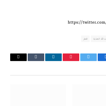
https://twitter.co
 الله العذبة
قطر
يسبوك
تويتر
بينتيريست
لينكدإن
Tumblr
البريد
الإلكتروني