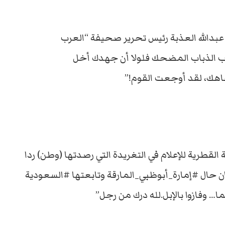
عبدالله العذبة رئيس تحرير صحيفة “العرب
ئب الذباب المضحك فلولا أن جهدك أخل
جاهك، لقد أوجعت القوم!”
لقطرية للإعلام في التغريدة التي رصدتها (وطن) ردا
ان حال #إمارة_أبوظبي_المارقة وتابعتها #السعودية⁠
… وفازوا بالإبل.لله درك من رجل”