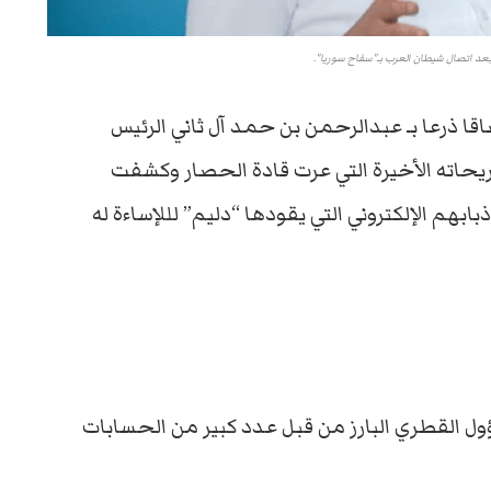
 بعد اتصال شيطان العرب بـ"سفاح سوريا".
قا ذرعا بـ عبدالرحمن بن حمد آل ثاني الرئيس
يحاته الأخيرة التي عرت قادة الحصار وكشفت
م الإلكتروني التي يقودها “دليم” لللإساءة له
 القطري البارز من قبل عدد كبير من الحسابات