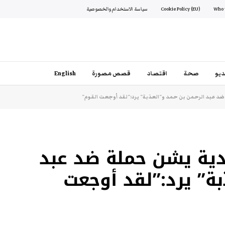
Cookie Policy (EU)
سياسة الاستخدام والخصوصية
يو
صحة
اقتصاد
قصص مصورة
English
ضد عبد الرحمن بن حمد و”العذبة” يرد:”لقد أوجعت القوم”
دية يشن حملة ضد عبد
بة” يرد:”لقد أوجعت