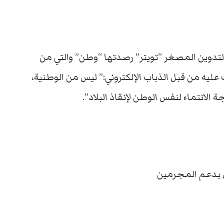
التدوين المصغر “تويتر” رصدتها “وطن” والتي من
يه من قبل الذباب الإلكتروني:” ليس من الوطنية،
لانتماء لنفس الوطن لإنقاذ البلاد”.
خل بدعم المجرمين