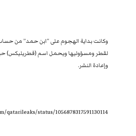
وكانت بداية الهجوم على “ابن حمد” من حساب 
لقطر ومسؤوليها ويحمل اسم (قطريليكس) حيث 
وإعادة النشر.
com/qatarileaks/status/1056878317591130114