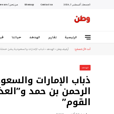
الجمعة, أغسطس 7, 2026
Contact us
Sitemap
من نحن / Who we are
الرئيسية
تقارير
الهدهد
حياتنا
فيد
أنت الآن تتصفح:
أرشيف وطن
»
الهدهد
»
ذباب الإمارات والسعودية يشن حملة 
الهدهد
ذباب الإمارات والسعو
الرحمن بن حمد و”العذ
القوم”