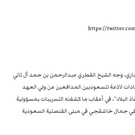
https://twitter.c
ل أيام وتحديدا يوم 18 أكتوبر الجاري، وجه الشيخ القطري عبدالرحمن بن حمد آل ثاني
قادات لاذعة للسعوديين المدافعين عن ولي العهد
 البلاد”، في أعقاب ما كشفته التسريبات بمسؤولية
صحفي جمال خاشقجي في مبنى القنصلية السعودية