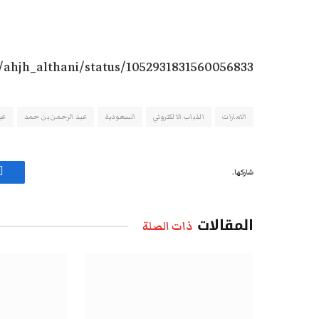
m/ahjh_althani/status/1052931831560056833
الامارات
الذباب الالكتروني
السعودية
عبد الرحمن بن حمد
عبد
شاركها.
ف
المقالات
ذات الصلة