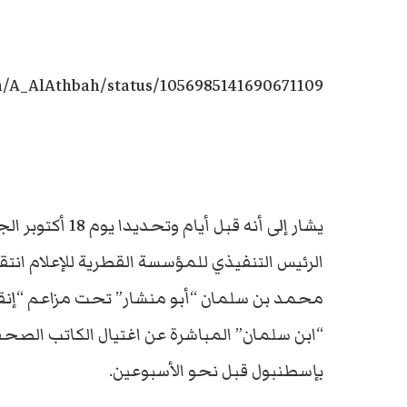
om/A_AlAthbah/status/1056985141690671109
يشار إلى أنه قب
الرئيس التنفيذي للمؤسسة القطرية للإعلام انت
محمد بن سلمان “أبو منشار” تحت مزاعم “إنقاذ
“ابن سلمان” المباشرة عن اغتيال الكاتب ال
بإسطنبول قبل نحو الأسبوعين.