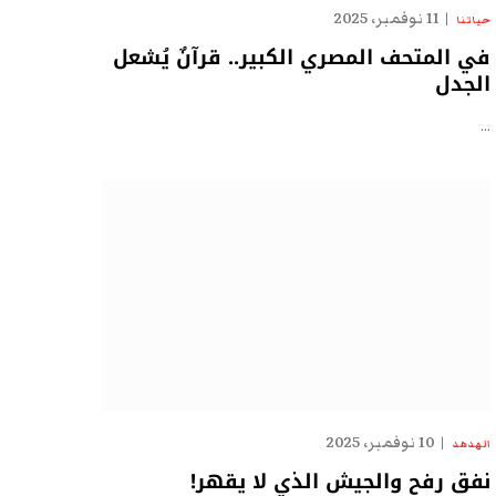
11 نوفمبر، 2025
حياتنا
في المتحف المصري الكبير.. قرآنٌ يُشعل
الجدل
…
10 نوفمبر، 2025
الهدهد
نفق رفح والجيش الذي لا يقهر!