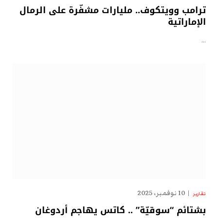
ترامب وويتكوف.. مليارات مشفّرة على الرمال
الإماراتية
…
10 نوفمبر، 2025
تقارير
بشتائم “سوقيّة” .. كاتس يهاجم أردوغان