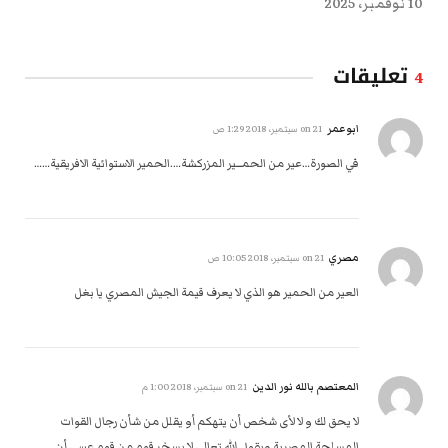
10 نوفمبر، 2025
تعليقات
4
ابوعمر
on
21 سبتمبر، 2018 1:29 ص
في الصورة…عير من الحمـــير المزركشة….الحمير الاستوائية الافريقية……
مصري
on
21 سبتمبر، 2018 10:05 ص
العير من الحمير هو الذي لا يعرف قيمة الجيش المصري يا بغل
المعتصم بالله نور الدين
on
21 سبتمبر، 2018 1:00 م
لا يحق لك و لا لأى شخص أن يتهكم أو يقلل من شأن رجال القوات
المسلحة المصرية ويقول الله تعالى لا يسخر قوم من قوم عسى أن