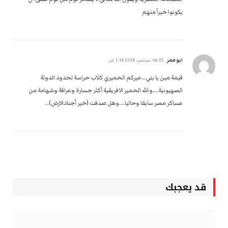
يكونوا خيراً منهم
ابوعمر
on
22 سبتمبر، 2018 1:14 ص
قيمة مين يا بني…عيركم الحميري كلاب حراسة لحدود الدولة
الصهيونية….والله الحمير الافريقية أكثر جسارة وعراقة وشهامة من
عساكر مصر سابقا وحاليا….وهل صدقت (خير أجنادالارض)…
قد يعجبك