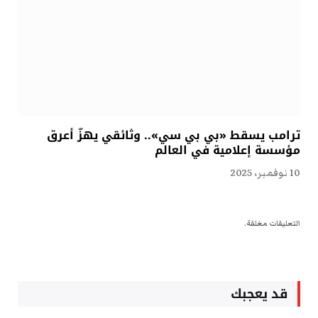
ترامب يسقط «بي بي سي».. وثائقي يهزّ أعرق
مؤسسة إعلامية في العالم
10 نوفمبر، 2025
التعليقات مغلقة.
قد يعجبك