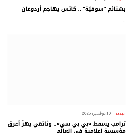
بشتائم “سوقيّة” .. كاتس يهاجم أردوغان
…
10 نوفمبر، 2025
الهدهد
ترامب يسقط «بي بي سي».. وثائقي يهزّ أعرق
مؤسسة إعلامية في العالم