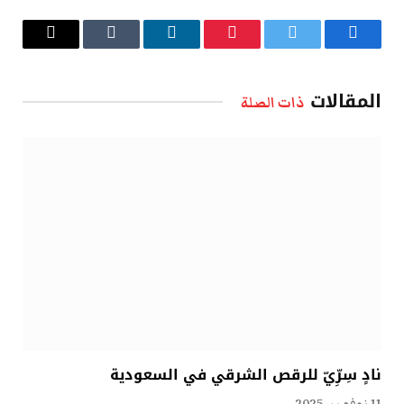
فيسبوك
تويتر
بينتيريست
لينكدإن
Tumblr
البريد
الإلكتروني
المقالات
ذات الصلة
نادٍ سِرِّيّ للرقص الشرقي في السعودية
11 نوفمبر، 2025