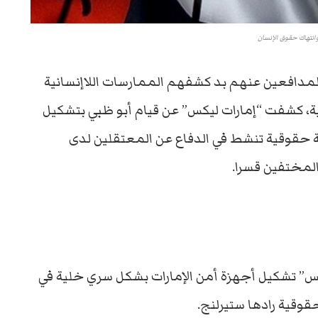
وانتهاك حقوق الإنسان
المدافعين عنهم بد كشفهم الممارسات اللاإنسانية
ية، كشفت “إمارات ليكس” عن قيام أبو ظبي بتشكيل
 حقوقية تنشط في الدفاع عن المعتقلين لدى
لمختفين قسرا.
” تشكيل أجهزة أمن الإمارات بشكل سري خلية في
قوقية رادها ستيرلنج.