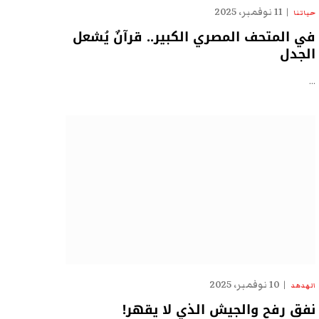
11 نوفمبر، 2025
حياتنا
في المتحف المصري الكبير.. قرآنٌ يُشعل
الجدل
…
10 نوفمبر، 2025
الهدهد
نفق رفح والجيش الذي لا يقهر!