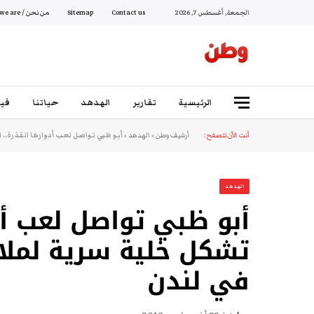
الجمعة, أغسطس 7, 2026
Contact us
Sitemap
من نحن / Who we are
الرئيسية
تقارير
الهدهد
حياتنا
فيد
أنت الآن تتصفح:
أرشيف وطن
»
الهدهد
»
أبو ظبي تواصل لعب أدوارها القذرة..
الهدهد
أبو ظبي تواصل لعب أدو
تشكل خلية سرية لمل
في لندن