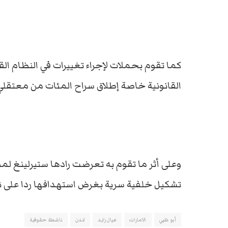
كما تقوم بحملات لإجراء تغييرات في النظام الق
القانونية خاصة إطلاق سراح المئات من معتقلي 
وعلى أثر ما تقوم به تعرضت رادها ستيرلينغ ل
تشكيل خلفية سرية بغرض استهدافها ردا على 
أبو ظبي
الامارات
عيال زايد
لندن
ناشطة حقوقية